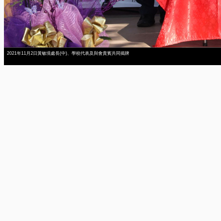
2021年11月2日黃敏境處長(中)、學校代表及與會貴賓共同揭牌