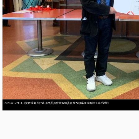
2021年12月11日黃敏境處長代表僑務委員會童振源委員長致頒滿任張鵬輝主席感謝狀