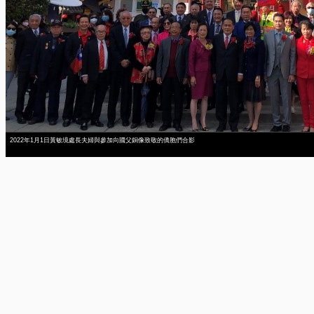
2022年1月1日黃敏境處長夫婦與參加向國父銅像致敬的僑胞們合影