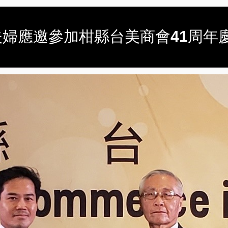
長夫婦應邀參加柑縣台美商會41周年