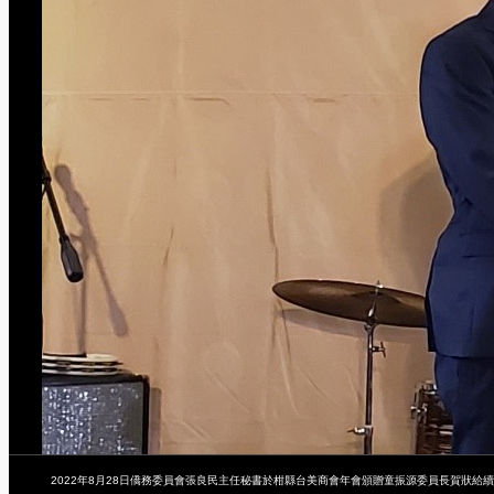
2022年8月28日僑務委員會張良民主任秘書於柑縣台美商會年會頒贈童振源委員長賀狀給