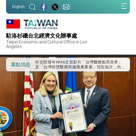
:::
English
:::
外交部重要言論
駐洛杉磯台北經濟文化辦事處
我國政府將在美國亞利桑納州設立「駐鳳凰城辦
Taipei Economic and Cultural Office in Los
事處」，進一步深化台美交流合作
Angeles
第一屆亞太在宅醫療大會開幕 總統盼分享臺灣
經驗為亞太醫療照護發展開創新里程碑
外交部發布WHA文宣影片「台灣醫療點亮世界」
重點消息
及「台灣智慧醫療與健康產業展」預告短片，向
世界展現台灣守護全球健康的創新能量
總統出訪史瓦帝尼返國談話 強調臺灣人有權利
走向世界 盼與理念相近國家共同維護國際秩序
堅定走向世界 賴總統抵達史瓦帝尼王國進行國是
訪問
總統與五院院長新春茶敘 盼化分歧為團結、為
國家邁出合作第一步
總統農曆春節談話
台美貿易協議完成簽署達成6大目標、創5大歷史
性突破 總統強調將以3大面向加速臺灣經濟轉型
升級 籲請立院全力支持並盡速通過
臺美簽署「對等貿易協定」確立對等關稅15%且不