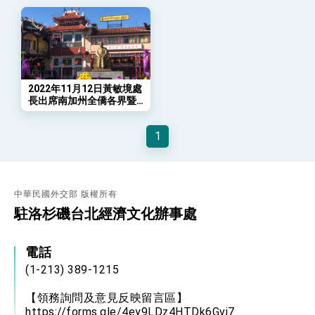
位實力，達成固邦榮邦目標
外交部長林佳龍主持第35次「參與亞太經濟合作
策略小組」跨部會會議
民調顯示多數國人滿意政府外交表現，高度支持
「總合外交」與台歐美日關係深化
總統以「韌性之島，希望之光」為題發表2026新
年談話
2022年11月12日黃敏境處
長出席南加州全僑各界暨
總統主持「守護民主台灣國安行動方案」記者
羅省中華會館紀念國父孫
會 強調以實力守護台海和平 以決心掌握國家
中山先生誕辰156週年獻花
命運
1
致敬儀式
變局中 奮起的新臺灣 總統發表國慶演說
總統發表執政周年談話 盼面對未來挑戰 堅持
團結 迎風轉型 穩健前行
賴總統就職演說影片
中華民國外交部 版權所有
駐洛杉磯台北經濟文化辦事處
總統重要談話
電話
外交部重要言論
(1-213) 389-1215
我國政府將在美國亞利桑納州設立「駐鳳凰城辦
事處」，進一步深化台美交流合作
【領務詢問及意見反映留言區】
https://forms.gle/4ey9LDz4HTDk6Gvj7