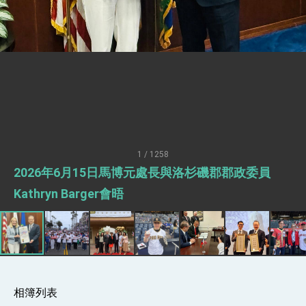
疊加 我輸美2072項產品豁免對等關稅
總統接受「法新社」（AFP）專訪內容
外交部長林佳龍於《外交事務》撰文指出：自由
世界 需要台灣，團結合作方能守護繁榮
外交部長林佳龍出席《台灣光華雜誌》50週年慶
「見證蛻變，分享世界的光華」開幕式，期許數
位轉 型迎向下個50年
總統主持「台美經濟繁榮夥伴對話」記者會 說
明臺美合作三大戰略方向 盼與民主夥伴共同引
領 下一個世代的繁榮
外交部長林佳龍接受印尼「時代雜誌」專訪，闡
述印太安全局勢，籲深化台印尼半導體供應鏈合
1 / 1258
作
副總統接見美參議員蓋耶哥 強調美國是臺灣重
2026年6月15日馬博元處長與洛杉磯郡郡政委員
要合作夥伴
外交部長林佳龍午宴歡迎美國聯邦參議員蓋耶哥
Kathryn Barger會晤
訪問團
外交部長林佳龍接見美國智庫「德國馬歇爾基金
會」訪問團一行，深化跨大西洋戰略夥伴關係
臺美經貿談判獲階段性成果 卓揆期勉爭取時間完
成「臺美對等貿易協定」簽署
卓揆：臺美關稅談判階段性結果有助臺灣取得有
利戰略地位 全力支持「臺美對等貿易協定」簽署
相簿列表
外交部與數位發展部攜手合作，整合台灣雄厚數