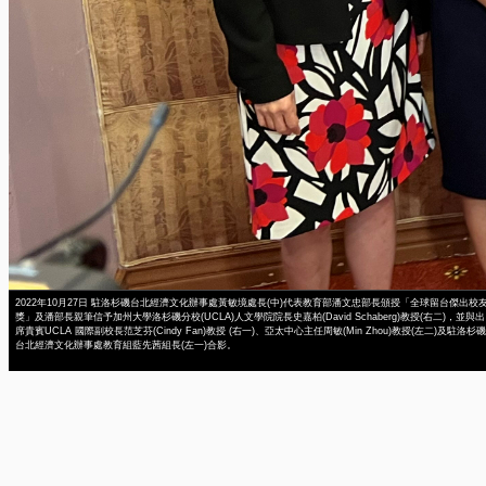
2022年10月27日 駐洛杉磯台北經濟文化辦事處黃敏境處長(中)代表教育部潘文忠部長頒授「全球留台傑出校
獎」及潘部長親筆信予加州大學洛杉磯分校(UCLA)人文學院院長史嘉柏(David Schaberg)教授(右二)，並與出
席貴賓UCLA 國際副校長范芝芬(Cindy Fan)教授 (右一)、亞太中心主任周敏(Min Zhou)教授(左二)及駐洛杉磯
台北經濟文化辦事處教育組藍先茜組長(左一)合影。