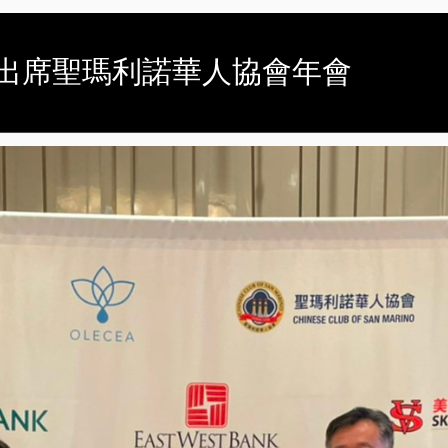
處長出席聖瑪利諾華人協會年會