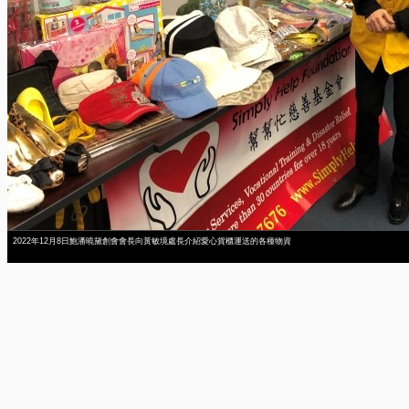
2022年12月8日鮑潘曉黛創會會長向黃敏境處長介紹愛心貨櫃運送的各種物資