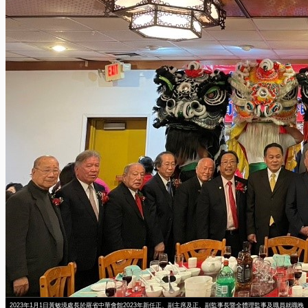
2023年1月1日黃敏境處長於羅省中華會館2023年新任正、副主席及正、副監事長暨全體理監事及職員就職晚