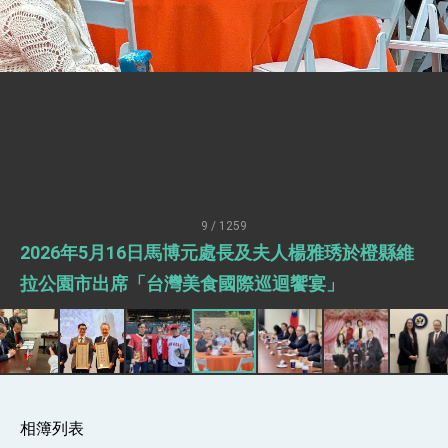
升級 籲請立院全力支持並盡速通過
臺美簽署「對等貿易協定」確立對等關稅15%且不
疊加 我輸美2072項產品豁免對等關稅
總統接受「法新社」（AFP）專訪內容
外交部長林佳龍於《外交事務》撰文指出：自由
世界 需要台灣，團結合作方能守護繁榮
外交部長林佳龍出席《台灣光華雜誌》50週年慶
「見證蛻變，分享世界的光華」開幕式，期許數
位轉 型迎向下個50年
總統主持「台美經濟繁榮夥伴對話」記者會 說
明臺美合作三大戰略方向 盼與民主夥伴共同引
領 下一個世代的繁榮
外交部長林佳龍接受印尼「時代雜誌」專訪，闡
9 / 1259
述印太安全局勢，籲深化台印尼半導體供應鏈合
作
2026年5月16日馬博元處長及夫人楊雅琇於橙縣維
外交部長林佳龍午宴歡迎美國聯邦參議員蓋耶哥
訪問團
拉公園市出席「台灣美食國際巡迴饗宴」
外交部長林佳龍接見美國智庫「德國馬歇爾基金
會」訪問團一行，深化跨大西洋戰略夥伴關係
臺美經貿談判獲階段性成果 卓揆期勉爭取時間完
成「臺美對等貿易協定」簽署
卓揆：臺美關稅談判階段性結果有助臺灣取得有
利戰略地位 全力支持「臺美對等貿易協定」簽署
外交部與數位發展部攜手合作，整合台灣雄厚數
相簿列表
位實力，達成固邦榮邦目標