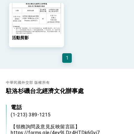
外交部長林佳龍主持第35次「參與亞太經濟合作
策略小組」跨部會會議
民調顯示多數國人滿意政府外交表現，高度支持
「總合外交」與台歐美日關係深化
總統以「韌性之島，希望之光」為題發表2026新
年談話
總統主持「守護民主台灣國安行動方案」記者
活動剪影
會 強調以實力守護台海和平 以決心掌握國家
命運
變局中 奮起的新臺灣 總統發表國慶演說
1
總統發表執政周年談話 盼面對未來挑戰 堅持
團結 迎風轉型 穩健前行
賴總統就職演說影片
中華民國外交部 版權所有
總統重要談話
駐洛杉磯台北經濟文化辦事處
外交部重要言論
電話
我國政府將在美國亞利桑納州設立「駐鳳凰城辦
事處」，進一步深化台美交流合作
(1-213) 389-1215
【領務詢問及意見反映留言區】
https://forms.gle/4ey9LDz4HTDk6Gvj7