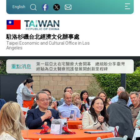
:::
English
:::
外交部重要言論
駐洛杉磯台北經濟文化辦事處
Taipei Economic and Cultural Office in Los
我國政府將在美國亞利桑納州設立「駐鳳凰城辦
Angeles
事處」，進一步深化台美交流合作
第一屆亞太在宅醫療大會開幕 總統盼分享臺灣
經驗為亞太醫療照護發展開創新里程碑
重點消息
外交部發布WHA文宣影片「台灣醫療點亮世界」
及「台灣智慧醫療與健康產業展」預告短片，向
世界展現台灣守護全球健康的創新能量
總統出訪史瓦帝尼返國談話 強調臺灣人有權利
走向世界 盼與理念相近國家共同維護國際秩序
堅定走向世界 賴總統抵達史瓦帝尼王國進行國是
訪問
總統與五院院長新春茶敘 盼化分歧為團結、為
國家邁出合作第一步
總統農曆春節談話
台美貿易協議完成簽署達成6大目標、創5大歷史
性突破 總統強調將以3大面向加速臺灣經濟轉型