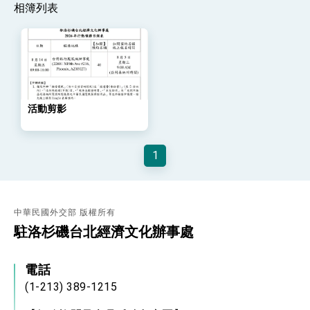
策略小組」跨部會會議
相簿列表
民調顯示多數國人滿意政府外交表現，高度支持
「總合外交」與台歐美日關係深化
總統以「韌性之島，希望之光」為題發表2026新
年談話
總統主持「守護民主台灣國安行動方案」記者
會 強調以實力守護台海和平 以決心掌握國家
命運
變局中 奮起的新臺灣 總統發表國慶演說
活動剪影
總統發表執政周年談話 盼面對未來挑戰 堅持
團結 迎風轉型 穩健前行
1
賴總統就職演說影片
總統重要談話
中華民國外交部 版權所有
外交部重要言論
駐洛杉磯台北經濟文化辦事處
我國政府將在美國亞利桑納州設立「駐鳳凰城辦
事處」，進一步深化台美交流合作
電話
(1-213) 389-1215