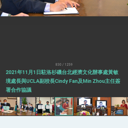
疊加 我輸美2072項產品豁免對等關稅
總統接受「法新社」（AFP）專訪內容
外交部長林佳龍於《外交事務》撰文指出：自由
世界 需要台灣，團結合作方能守護繁榮
外交部長林佳龍出席《台灣光華雜誌》50週年慶
「見證蛻變，分享世界的光華」開幕式，期許數
位轉 型迎向下個50年
總統主持「台美經濟繁榮夥伴對話」記者會 說
明臺美合作三大戰略方向 盼與民主夥伴共同引
領 下一個世代的繁榮
外交部長林佳龍接受印尼「時代雜誌」專訪，闡
述印太安全局勢，籲深化台印尼半導體供應鏈合
830 / 1259
作
外交部長林佳龍午宴歡迎美國聯邦參議員蓋耶哥
2021年11月1日駐洛杉磯台北經濟文化辦事處黃敏
訪問團
外交部長林佳龍接見美國智庫「德國馬歇爾基金
境處長與UCLA副校長Cindy Fan及Min Zhou主任簽
會」訪問團一行，深化跨大西洋戰略夥伴關係
署合作協議
臺美經貿談判獲階段性成果 卓揆期勉爭取時間完
成「臺美對等貿易協定」簽署
卓揆：臺美關稅談判階段性結果有助臺灣取得有
利戰略地位 全力支持「臺美對等貿易協定」簽署
外交部與數位發展部攜手合作，整合台灣雄厚數
位實力，達成固邦榮邦目標
外交部長林佳龍主持第35次「參與亞太經濟合作