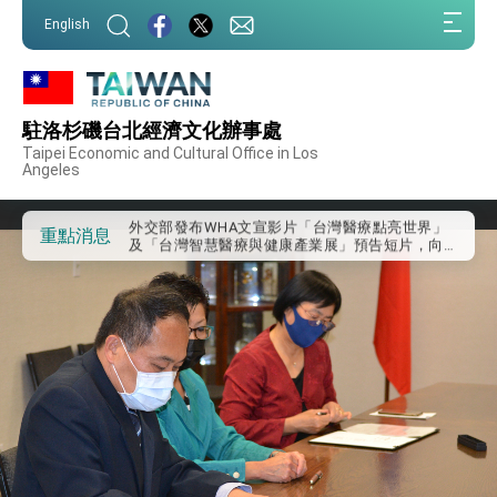
:::
English
:::
外交部重要言論
駐洛杉磯台北經濟文化辦事處
我國政府將在美國亞利桑納州設立「駐鳳凰城辦
Taipei Economic and Cultural Office in Los
事處」，進一步深化台美交流合作
Angeles
第一屆亞太在宅醫療大會開幕 總統盼分享臺灣
經驗為亞太醫療照護發展開創新里程碑
外交部發布WHA文宣影片「台灣醫療點亮世界」
重點消息
及「台灣智慧醫療與健康產業展」預告短片，向
世界展現台灣守護全球健康的創新能量
總統出訪史瓦帝尼返國談話 強調臺灣人有權利
走向世界 盼與理念相近國家共同維護國際秩序
堅定走向世界 賴總統抵達史瓦帝尼王國進行國是
訪問
總統與五院院長新春茶敘 盼化分歧為團結、為
國家邁出合作第一步
總統農曆春節談話
台美貿易協議完成簽署達成6大目標、創5大歷史
性突破 總統強調將以3大面向加速臺灣經濟轉型
升級 籲請立院全力支持並盡速通過
臺美簽署「對等貿易協定」確立對等關稅15%且不