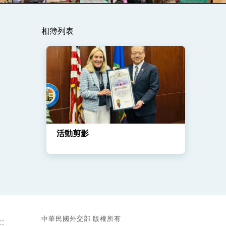
相簿列表
總統主持「守護民主台灣國安行動方案」
變局中 奮起的新臺灣 總統發表國慶演
總統發表執政周年談話 盼面對未來挑戰
賴總統就職演說影片
總統重要談話
活動剪影
外交部重要言論
我國政府將在美國亞利桑納州設立「駐鳳
中華民國外交部 版權所有
:::