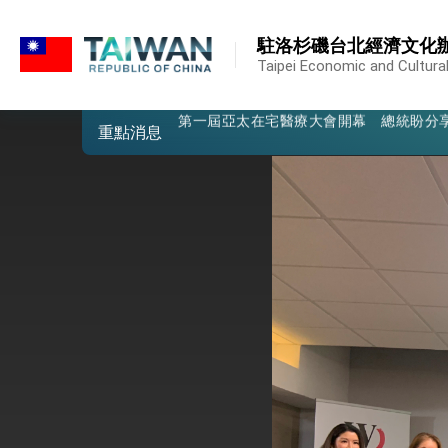
:::
外交部重要言論
:::
駐洛杉磯台北經濟文化
我國政府將在美國亞利桑納州設立「駐鳳
Taipei Economic and Cultural
第一屆亞太在宅醫療大會開幕 總統盼分
重點消息
外交部發布WHA文宣影片「台灣醫療點
總統出訪史瓦帝尼返國談話 強調臺灣人
堅定走向世界 賴總統抵達史瓦帝尼王國進
總統與五院院長新春茶敘 盼化分歧為團
總統農曆春節談話
台美貿易協議完成簽署達成6大目標、創5
臺美簽署「對等貿易協定」確立對等關稅15
總統接受「法新社」（AFP）專訪內容