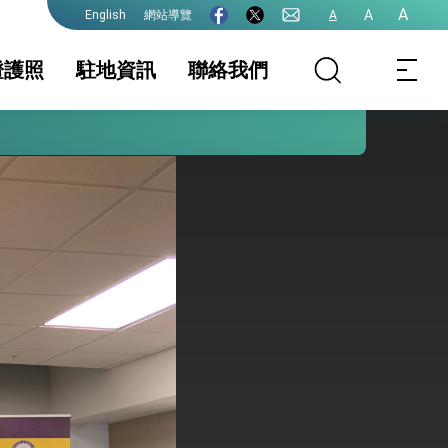
A
A
網站導覽
A
English
證護照
駐地資訊
聯絡我們
護全球健康的創新能量
處領務服務公告
證及入境須知
護照及入出國許可
駐地基本資料
簽證
生活資訊
項
保及性平諮詢機
行事曆
件證明
申請表格下載
本處領務櫃台服務
時間、交通方式及
停車資訊
院全力支持並盡速通過