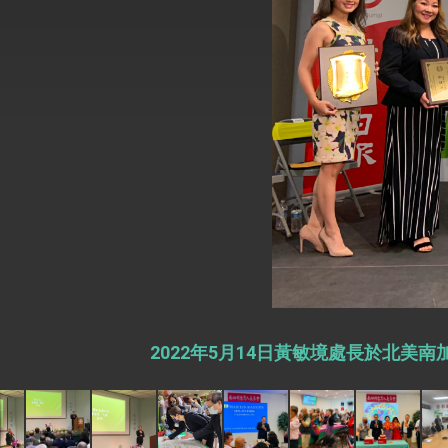
外交部長林佳龍於《外交事務》撰文指出
總統主持「台美經濟繁榮夥伴對話」記者
外交部長林佳龍接受印尼「時代雜誌」專
副總統接見美參議員蓋耶哥 強調美國是
外交部長林佳龍午宴歡迎美國聯邦參議員
外交部長林佳龍接見美國智庫「德國馬歇
臺美經貿談判獲階段性成果 卓揆期勉爭取
卓揆：臺美關稅談判階段性結果有助臺灣
2022年5月14日黃敏境處長於北
外交部與數位發展部攜手合作，整合台灣
外交部長林佳龍主持第35次「參與亞太經
民調顯示多數國人滿意政府外交表現，高