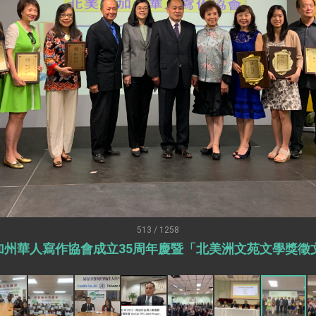
：自由世界 需要台灣，團結合作方能守護繁榮
外交部長林佳龍出席《台灣光華雜誌》50週年慶「見證蛻變，分享世界的光華」開幕
會 說明臺美合作三大戰略方向 盼與民主夥伴共同引領 下一個世代的
訪，闡述印太安全局勢，籲深化台印尼半導體供應鏈合作
臺灣重要合作夥伴
蓋耶哥訪問團
爾基金會」訪問團一行，深化跨大西洋戰略夥伴關係
時間完成「臺美對等貿易協定」簽署
取得有利戰略地位 全力支持「臺美對等貿易協定」簽署
513 / 1258
美南加州華人寫作協會成立35周年慶暨「北美洲文苑文學獎
雄厚數位實力，達成固邦榮邦目標
濟合作策略小組」跨部會會議
度支持「總合外交」與台歐美日關係深化