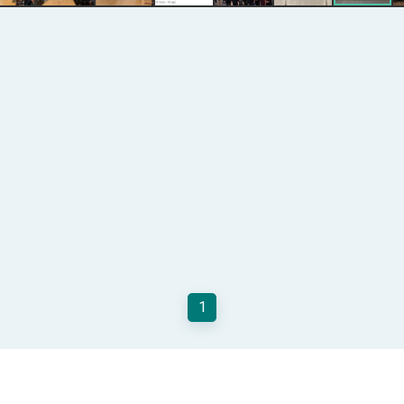
總統以「韌性之島，希望之光」為題發表2026新 年談話
記者會 強調以實力守護台海和平 以決心掌握國家命運
說
 堅持團結 迎風轉型 穩健前行
凰城辦事處」，進一步深化台美交流合作
1