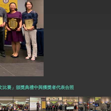
式，期許數位轉 型迎向下個50年
繁榮
徵文比賽」頒獎典禮中與獲獎者代表合照