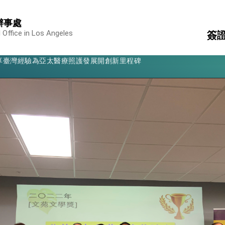
辦事處
凰城辦事處」，進一步深化台美交流合作
 Office in Los Angeles
簽
享臺灣經驗為亞太醫療照護發展開創新里程碑
亮世界」及「台灣智慧醫療與健康產業展」預告短片，向世界展現台灣守
本
簽
有權利走向世界 盼與理念相近國家共同維護國際秩序
事
消
文
構
行國是訪問
結、為國家邁出合作第一步
大歷史性突破 總統強調將以3大面向加速臺灣經濟轉型升級 籲請立
%且不疊加 我輸美2072項產品豁免對等關稅