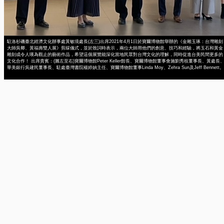
駐洛杉磯臺北經濟文化辦事處黃敏境處長(左三)出席2021年4月1日於寶爾博物館舉辦的《金雕玉琢：台灣雕刻
大師吳卿、黃福壽雙人展》剪綵儀式，並於致詞時表示，兩位大師用他們的創意、技巧和經驗，將玉石和黃金
雕刻成令人嘆為觀止的藝術作品，希望這個展覽能深化當地民眾對台灣文化的理解，同時促進台美民間更多的
文化合作！ 出席貴賓：(圖左至右)寶爾博物館Peter Keller館長、寶爾博物館董事會施劉秀枝董事長、黃處長
華美銀行吳建民董事長、駐處臺灣書院楊婷媜主任、寶爾博物館董事Linda Moy、Zehra Sun及Jeff Bennett。