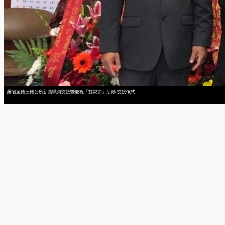
羅省至德三德公所新舊職員交接暨慶祝「雙親節」活動-交接儀式