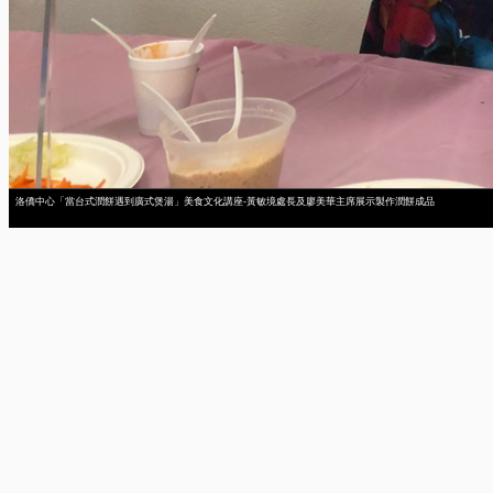
洛僑中心「當台式潤餅遇到廣式煲湯」美食文化講座-黃敏境處長及廖美華主席展示製作潤餅成品