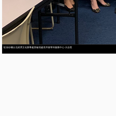
駐洛杉磯台北經濟文化辦事處黃敏境處長拜會華埠服務中心-大合照