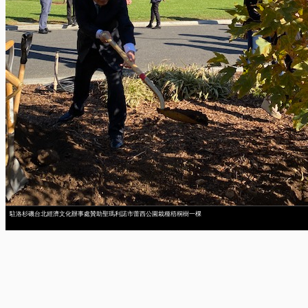
駐洛杉磯台北經濟文化辦事處贊助聖瑪利諾市蕾西公園栽種梧桐樹一棵