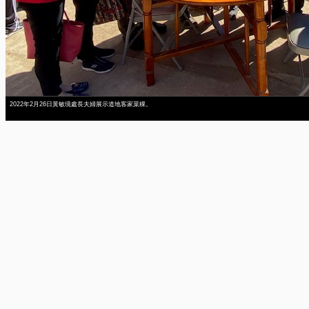
2022年2月26日黃敏境處長夫婦展示道地客家菜粿。