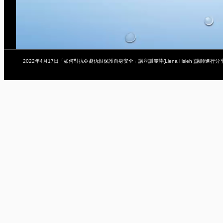
2022年4月17日「如何對抗亞裔仇恨保護自身安全」講座謝麗萍(Liena Hsieh )講師進行分