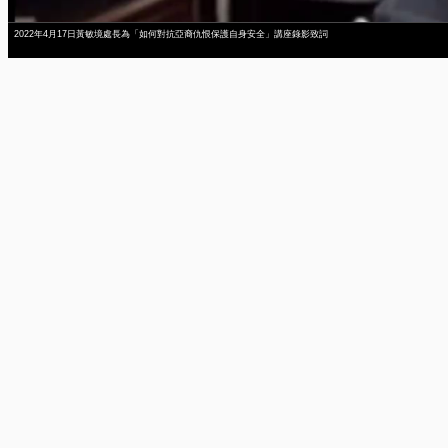
2022年4月17日黃敏境處長為「如何對抗亞裔仇恨保護自身安全」講座錄影致詞