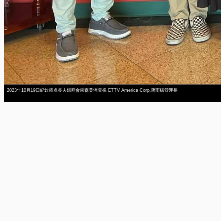
2023年10月19日紀欽耀處長夫婦拜會東森美洲電視 ETTV America Corp.蔣雨橋營運長