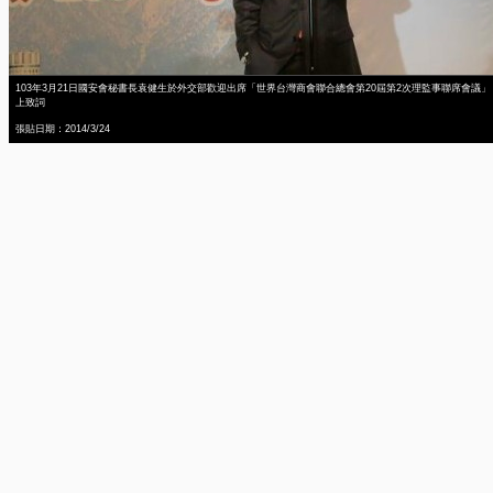
103年3月21日國安會秘書長袁健生於外交部歡迎出席「世界台灣商會聯合總會第20屆第2次理監事聯席會議」
上致詞
張貼日期：2014/3/24