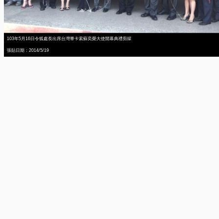
103年5月16日令狐處長出席台灣畢卡索蘇奕榮大使開幕典禮剪綵
張貼日期：2014/5/19