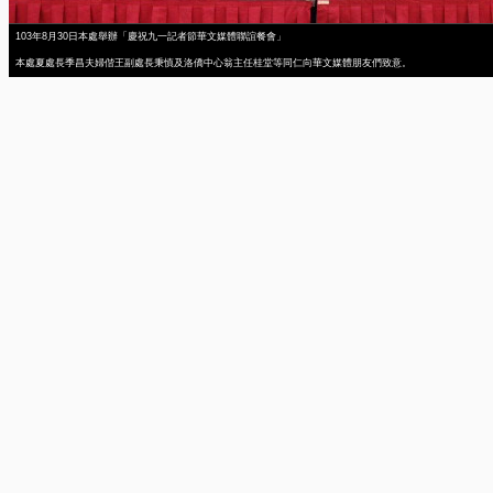
103年8月30日本處舉辦「慶祝九一記者節華文媒體聯誼餐會」
本處夏處長季昌夫婦偕王副處長秉慎及洛僑中心翁主任桂堂等同仁向華文媒體朋友們致意。