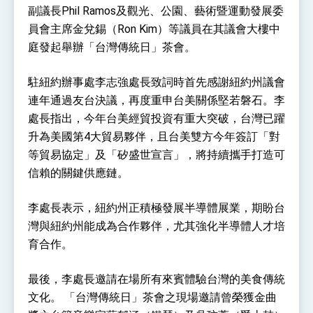
位實力，達成固邦榮邦目標
副議長Phil Ramos及觀光、公園、藝術暨運動發展委
外交部長林佳龍主持第35次「參與亞太經濟合作
員會主席金兌錫（Ron Kim）等議員在其議會大樓中
策略小組」跨部會會議
庭發起舉辦「台灣傳統日」茶會。
民調顯示多數國人滿意政府外交表現，高度支持
「總合外交」與台歐美日關係深化
總統以「韌性之島，希望之光」為題發表2026新
駐紐約辦事處李志強處長致詞時首先感謝紐約州議會
年談話
連年通過友台決議，再度重申台美關係堅若磐石。李
總統主持「守護民主台灣國安行動方案」記者
會 強調以實力守護台海和平 以決心掌握國家
處長指出，今年台美經貿投資有重大突破，台灣已躍
命運
升為美國第4大貿易夥伴，且台美雙方今年簽訂「對
變局中 奮起的新臺灣 總統發表國慶演說
等貿易協定」及「矽盛世宣言」，將持續攜手打造可
總統發表執政周年談話 盼面對未來挑戰 堅持
團結 迎風轉型 穩健前行
信賴的關鍵供應鏈。
賴總統就職演說影片
李處長表示，紐約州正積極發展半導體展業，期盼台
總統重要談話
灣與紐約州能成為合作夥伴，尤其強化半導體人才培
育合作。
外交部重要言論
我國政府將在美國亞利桑納州設立「駐鳳凰城辦
最後，李處長邀請在場所有來賓體驗台灣的美食傳統
事處」，進一步深化台美交流合作
文化。 「台灣傳統日」茶會之現場邀請曾榮獲金曲