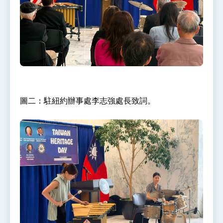
圖二：駐紐約辦事處李志強處長致詞。