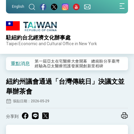
:::
English
:::
駐紐約台北經濟文化辦事處
外交部重要言論
Taipei Economic and Cultural Office in New York
我國政府將在美國亞利桑納州設立「駐鳳凰城辦
事處」，進一步深化台美交流合作
第一屆亞太在宅醫療大會開幕 總統盼分享臺灣
重點消息
經驗為亞太醫療照護發展開創新里程碑
外交部發布WHA文宣影片「台灣醫療點亮世界」
及「台灣智慧醫療與健康產業展」預告短片，向
紐約州議會通過「台灣傳統日」決議文並
世界展現台灣守護全球健康的創新能量
總統出訪史瓦帝尼返國談話 強調臺灣人有權利
走向世界 盼與理念相近國家共同維護國際秩序
舉辦茶會
堅定走向世界 賴總統抵達史瓦帝尼王國進行國是
張貼日期：2026-05-29
訪問
總統與五院院長新春茶敘 盼化分歧為團結、為
國家邁出合作第一步
分享到
總統農曆春節談話
台美貿易協議完成簽署達成6大目標、創5大歷史