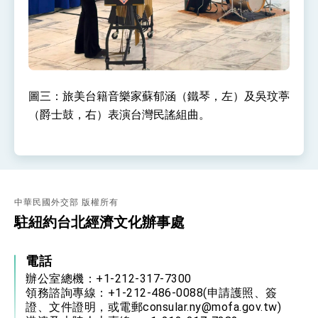
圖三：旅美台籍音樂家蘇郁涵（鐵琴，左）及吳玟葶
（爵士鼓，右）表演台灣民謠組曲。
中華民國外交部 版權所有
駐紐約台北經濟文化辦事處
電話
辦公室總機：+1-212-317-7300
領務諮詢專線：+1-212-486-0088(申請護照、簽
證、文件證明，或電郵consular.ny@mofa.gov.tw)