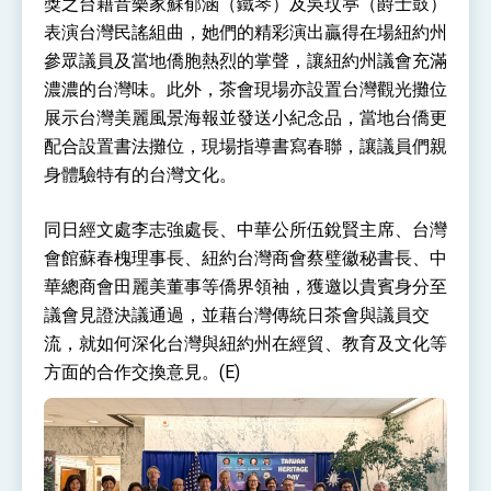
獎之台籍音樂家蘇郁涵（鐵琴）及吳玟葶（爵士鼓）
表演台灣民謠組曲，她們的精彩演出贏得在場紐約州
參眾議員及當地僑胞熱烈的掌聲，讓紐約州議會充滿
濃濃的台灣味。此外，茶會現場亦設置台灣觀光攤位
展示台灣美麗風景海報並發送小紀念品，當地台僑更
配合設置書法攤位，現場指導書寫春聯，讓議員們親
身體驗特有的台灣文化。
同日經文處李志強處長、中華公所伍銳賢主席、台灣
會館蘇春槐理事長、紐約台灣商會蔡璧徽秘書長、中
華總商會田麗美董事等僑界領袖，獲邀以貴賓身分至
議會見證決議通過，並藉台灣傳統日茶會與議員交
流，就如何深化台灣與紐約州在經貿、教育及文化等
方面的合作交換意見。(E)