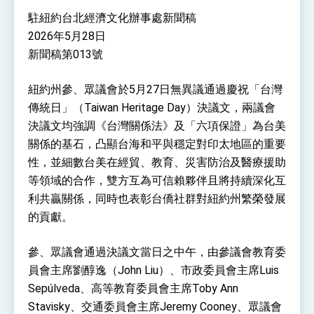
性突破 總統強調將以3大面向加速臺灣經濟轉型
駐紐約台北經濟文化辦事處新聞稿
升級 籲請立院全力支持並盡速通過
臺美簽署「對等貿易協定」確立對等關稅15%且不
2026年5月28日
疊加 我輸美2072項產品豁免對等關稅
新聞稿第013號
總統接受「法新社」（AFP）專訪內容
外交部長林佳龍於《外交事務》撰文指出：自由
紐約州參、眾議會於5月27日無異議通過慶祝「台灣
世界 需要台灣，團結合作方能守護繁榮
傳統日」（Taiwan Heritage Day）決議文，兩議會
外交部長林佳龍出席《台灣光華雜誌》50週年慶
「見證蛻變，分享世界的光華」開幕式，期許數
決議文均強調《台灣關係法》及「六項保證」為台美
位轉 型迎向下個50年
總統主持「台美經濟繁榮夥伴對話」記者會 說
關係的基石，凸顯台海和平與穩定對印太地區的重要
明臺美合作三大戰略方向 盼與民主夥伴共同引
領 下一個世代的繁榮
性，並細數台美在經貿、教育、災害防治及醫療援助
外交部長林佳龍接受印尼「時代雜誌」專訪，闡
述印太安全局勢，籲深化台印尼半導體供應鏈合
等領域的合作，雙方互為可信賴夥伴且將持續深化互
作
外交部長林佳龍午宴歡迎美國聯邦參議員蓋耶哥
利共贏關係，同時也表彰台僑社群對紐約州繁榮發展
訪問團
的貢獻。
外交部長林佳龍接見美國智庫「德國馬歇爾基金
會」訪問團一行，深化跨大西洋戰略夥伴關係
臺美經貿談判獲階段性成果 卓揆期勉爭取時間完
參、眾議會通過決議文當日之中午，由參議會教育委
成「臺美對等貿易協定」簽署
員會主席劉醇逸（John Liu）、市政委員會主席Luis
卓揆：臺美關稅談判階段性結果有助臺灣取得有
Sepúlveda、高等教育委員會主席Toby Ann
利戰略地位 全力支持「臺美對等貿易協定」簽署
Stavisky、交通委員會主席Jeremy Cooney、眾議會
外交部與數位發展部攜手合作，整合台灣雄厚數