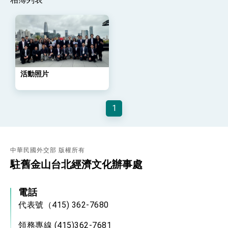
位實力，達成固邦榮邦目標
外交部長林佳龍主持第35次「參與亞太經濟合作
策略小組」跨部會會議
民調顯示多數國人滿意政府外交表現，高度支持
「總合外交」與台歐美日關係深化
總統以「韌性之島，希望之光」為題發表2026新
年談話
活動照片
總統主持「守護民主台灣國安行動方案」記者
會 強調以實力守護台海和平 以決心掌握國家
命運
變局中 奮起的新臺灣 總統發表國慶演說
1
總統發表執政周年談話 盼面對未來挑戰 堅持
團結 迎風轉型 穩健前行
賴總統就職演說影片
中華民國外交部 版權所有
駐舊金山台北經濟文化辦事處
總統重要談話
外交部重要言論
電話
我國政府將在美國亞利桑納州設立「駐鳳凰城辦
代表號（415) 362-7680
事處」，進一步深化台美交流合作
領務專線 (415)362-7681