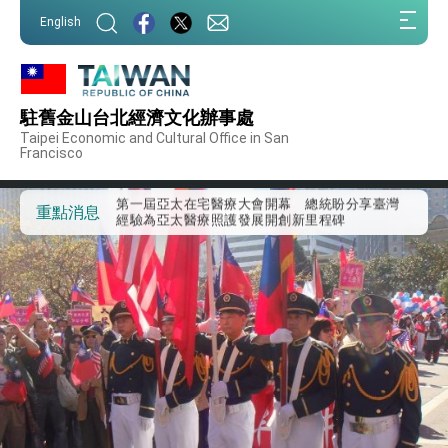
:::
English
:::
外交部重要言論
駐舊金山台北經濟文化辦事處
我國政府將在美國亞利桑納州設立「駐鳳凰城辦
Taipei Economic and Cultural Office in San
事處」，進一步深化台美交流合作
Francisco
第一屆亞太在宅醫療大會開幕 總統盼分享臺灣
經驗為亞太醫療照護發展開創新里程碑
重點消息
外交部發布WHA文宣影片「台灣醫療點亮世界」
及「台灣智慧醫療與健康產業展」預告短片，向
世界展現台灣守護全球健康的創新能量
總統出訪史瓦帝尼返國談話 強調臺灣人有權利
走向世界 盼與理念相近國家共同維護國際秩序
堅定走向世界 賴總統抵達史瓦帝尼王國進行國是
訪問
總統與五院院長新春茶敘 盼化分歧為團結、為
國家邁出合作第一步
總統農曆春節談話
台美貿易協議完成簽署達成6大目標、創5大歷史
性突破 總統強調將以3大面向加速臺灣經濟轉型
升級 籲請立院全力支持並盡速通過