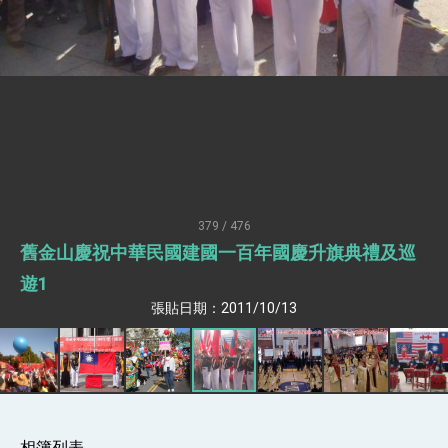
臺美簽署「對等貿易協定」確立對等關稅15%且不
疊加 我輸美2072項產品豁免對等關稅
總統接受「法新社」（AFP）專訪內容
外交部長林佳龍於《外交事務》撰文指出：自由
世界 需要台灣，團結合作方能守護繁榮
外交部長林佳龍出席《台灣光華雜誌》50週年慶
「見證蛻變，分享世界的光華」開幕式，期許數
位轉 型迎向下個50年
總統主持「台美經濟繁榮夥伴對話」記者會 說
明臺美合作三大戰略方向 盼與民主夥伴共同引
領 下一個世代的繁榮
外交部長林佳龍接受印尼「時代雜誌」專訪，闡
述印太安全局勢，籲深化台印尼半導體供應鏈合
379 / 476
作
副總統接見美參議員蓋耶哥 強調美國是臺灣重
舊金山慶祝中華民國建國一百年國慶升旗典禮及巡
要合作夥伴
遊1
外交部長林佳龍午宴歡迎美國聯邦參議員蓋耶哥
訪問團
張貼日期：2011/10/13
外交部長林佳龍接見美國智庫「德國馬歇爾基金
會」訪問團一行，深化跨大西洋戰略夥伴關係
臺美經貿談判獲階段性成果 卓揆期勉爭取時間完
成「臺美對等貿易協定」簽署
卓揆：臺美關稅談判階段性結果有助臺灣取得有
利戰略地位 全力支持「臺美對等貿易協定」簽署
外交部與數位發展部攜手合作，整合台灣雄厚數
相簿列表