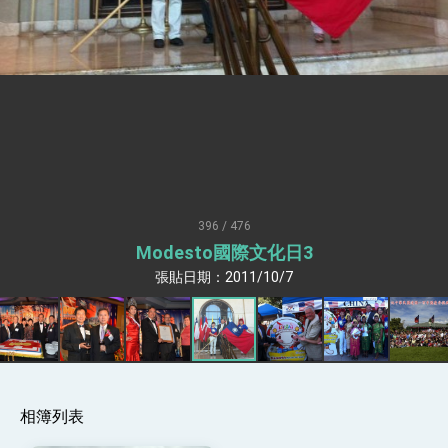
升級 籲請立院全力支持並盡速通過
臺美簽署「對等貿易協定」確立對等關稅15%且不
疊加 我輸美2072項產品豁免對等關稅
總統接受「法新社」（AFP）專訪內容
外交部長林佳龍於《外交事務》撰文指出：自由
世界 需要台灣，團結合作方能守護繁榮
外交部長林佳龍出席《台灣光華雜誌》50週年慶
「見證蛻變，分享世界的光華」開幕式，期許數
位轉 型迎向下個50年
總統主持「台美經濟繁榮夥伴對話」記者會 說
明臺美合作三大戰略方向 盼與民主夥伴共同引
領 下一個世代的繁榮
外交部長林佳龍接受印尼「時代雜誌」專訪，闡
述印太安全局勢，籲深化台印尼半導體供應鏈合
396 / 476
作
外交部長林佳龍午宴歡迎美國聯邦參議員蓋耶哥
Modesto國際文化日3
訪問團
張貼日期：2011/10/7
外交部長林佳龍接見美國智庫「德國馬歇爾基金
會」訪問團一行，深化跨大西洋戰略夥伴關係
臺美經貿談判獲階段性成果 卓揆期勉爭取時間完
成「臺美對等貿易協定」簽署
卓揆：臺美關稅談判階段性結果有助臺灣取得有
利戰略地位 全力支持「臺美對等貿易協定」簽署
外交部與數位發展部攜手合作，整合台灣雄厚數
相簿列表
位實力，達成固邦榮邦目標