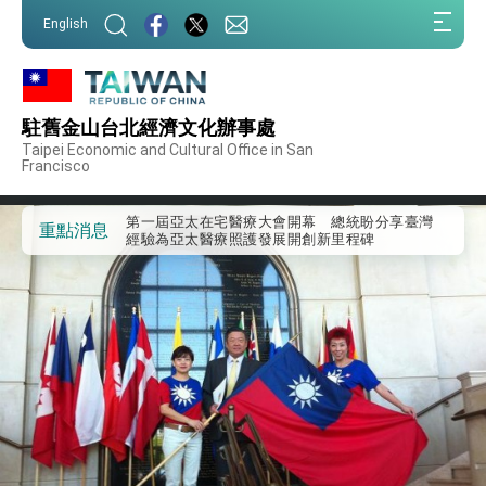
:::
English
:::
外交部重要言論
駐舊金山台北經濟文化辦事處
我國政府將在美國亞利桑納州設立「駐鳳凰城辦
Taipei Economic and Cultural Office in San
Francisco
事處」，進一步深化台美交流合作
第一屆亞太在宅醫療大會開幕 總統盼分享臺灣
經驗為亞太醫療照護發展開創新里程碑
重點消息
外交部發布WHA文宣影片「台灣醫療點亮世界」
及「台灣智慧醫療與健康產業展」預告短片，向
世界展現台灣守護全球健康的創新能量
總統出訪史瓦帝尼返國談話 強調臺灣人有權利
走向世界 盼與理念相近國家共同維護國際秩序
堅定走向世界 賴總統抵達史瓦帝尼王國進行國是
訪問
總統與五院院長新春茶敘 盼化分歧為團結、為
國家邁出合作第一步
總統農曆春節談話
台美貿易協議完成簽署達成6大目標、創5大歷史
性突破 總統強調將以3大面向加速臺灣經濟轉型