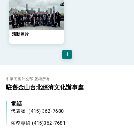
外交部長林佳龍主持第35次「參與亞太經濟合作
策略小組」跨部會會議
民調顯示多數國人滿意政府外交表現，高度支持
「總合外交」與台歐美日關係深化
總統以「韌性之島，希望之光」為題發表2026新
年談話
活動照片
總統主持「守護民主台灣國安行動方案」記者
會 強調以實力守護台海和平 以決心掌握國家
命運
變局中 奮起的新臺灣 總統發表國慶演說
1
總統發表執政周年談話 盼面對未來挑戰 堅持
團結 迎風轉型 穩健前行
賴總統就職演說影片
中華民國外交部 版權所有
駐舊金山台北經濟文化辦事處
總統重要談話
外交部重要言論
電話
我國政府將在美國亞利桑納州設立「駐鳳凰城辦
代表號（415) 362-7680
事處」，進一步深化台美交流合作
領務專線 (415)362-7681