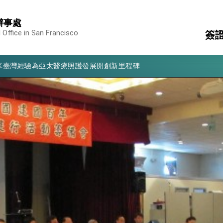
辦事處
 Office in San Francisco
簽
凰城辦事處」，進一步深化台美交流合作
享臺灣經驗為亞太醫療照護發展開創新里程碑
領
駐
亮世界」及「台灣智慧醫療與健康產業展」預告短片，向世界展現台灣守
文
消
構
有權利走向世界 盼與理念相近國家共同維護國際秩序
行國是訪問
表
結、為國家邁出合作第一步
大歷史性突破 總統強調將以3大面向加速臺灣經濟轉型升級 籲請立
%且不疊加 我輸美2072項產品豁免對等關稅