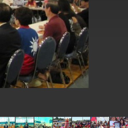
式，期許數位轉 型迎向下個50年
繁榮