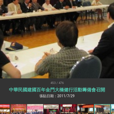
：自由世界 需要台灣，團結合作方能守護繁榮
外交部長林佳龍出席《台灣光華雜誌》50週年慶「見證蛻變，分享世界的光華」開幕
會 說明臺美合作三大戰略方向 盼與民主夥伴共同引領 下一個世代的
訪，闡述印太安全局勢，籲深化台印尼半導體供應鏈合作
蓋耶哥訪問團
爾基金會」訪問團一行，深化跨大西洋戰略夥伴關係
時間完成「臺美對等貿易協定」簽署
取得有利戰略地位 全力支持「臺美對等貿易協定」簽署
453 / 476
中華民國建國百年金門大橋健行活動籌備會召開
雄厚數位實力，達成固邦榮邦目標
張貼日期：2011/7/29
濟合作策略小組」跨部會會議
度支持「總合外交」與台歐美日關係深化