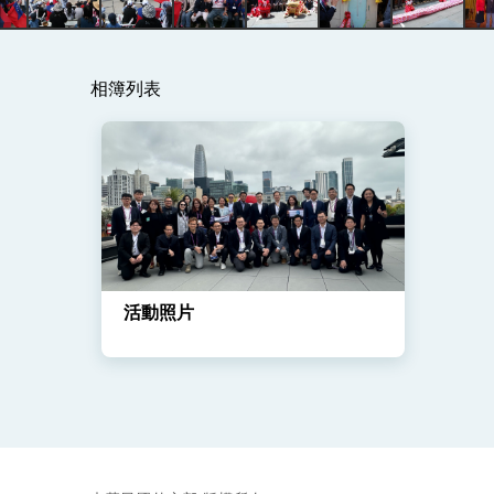
總統主持「守護民主台灣國安行動方案」
相簿列表
變局中 奮起的新臺灣 總統發表國慶演
總統發表執政周年談話 盼面對未來挑戰
賴總統就職演說影片
總統重要談話
外交部重要言論
活動照片
我國政府將在美國亞利桑納州設立「駐鳳