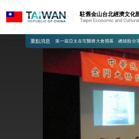
:::
:::
駐舊金山台北經濟文化
外交部重要言論
Taipei Economic and Cultural
我國政府將在美國亞利桑納州設立「駐鳳
重點消息
第一屆亞太在宅醫療大會開幕 總統盼分
外交部發布WHA文宣影片「台灣醫療點
總統出訪史瓦帝尼返國談話 強調臺灣人
堅定走向世界 賴總統抵達史瓦帝尼王國進
總統與五院院長新春茶敘 盼化分歧為團
總統農曆春節談話
台美貿易協議完成簽署達成6大目標、創5
臺美簽署「對等貿易協定」確立對等關稅15