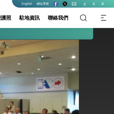
A
A
網站導覽
A
English
證護照
駐地資訊
聯絡我們
務服務
地基本資料
護照
簽證及入境須知
簽證
生活資訊
護全球健康的創新能量
件證明
保及性平諮詢機
公告事項
行事曆
常見問題(含定居
證、設戶籍、放棄
國籍、役男問題)
格下載
網路預約(護照, 簽
證, 文件證明)
院全力支持並盡速通過