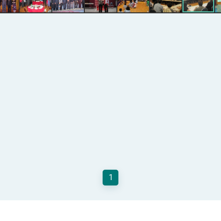
總統以「韌性之島，希望之光」為題發表2026新 年談話
記者會 強調以實力守護台海和平 以決心掌握國家命運
說
 堅持團結 迎風轉型 穩健前行
凰城辦事處」，進一步深化台美交流合作
1