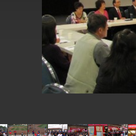
總統接受「法新社」（AFP）專訪內容
外交部長林佳龍於《外交事務》撰文指出
總統主持「台美經濟繁榮夥伴對話」記者
外交部長林佳龍接受印尼「時代雜誌」專
外交部長林佳龍午宴歡迎美國聯邦參議員
外交部長林佳龍接見美國智庫「德國馬歇
臺美經貿談判獲階段性成果 卓揆期勉爭取
卓揆：臺美關稅談判階段性結果有助臺灣
外交部與數位發展部攜手合作，整合台灣
外交部長林佳龍主持第35次「參與亞太經
民調顯示多數國人滿意政府外交表現，高