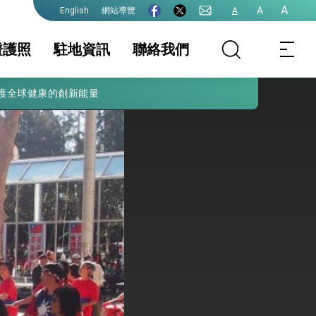
A
A
網站導覽
A
English
證護照
駐地資訊
聯絡我們
護全球健康的創新能量
務服務
地基本資料
護照
簽證及入境須知
簽證
生活資訊
件證明
保及性平諮詢機
公告事項
行事曆
常見問題(含定居
證、設戶籍、放棄
國籍、役男問題)
格下載
網路預約(護照, 簽
證, 文件證明)
院全力支持並盡速通過