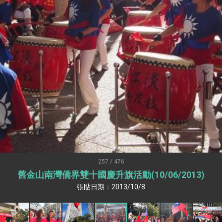
：自由世界 需要台灣，團結合作方能守護繁榮
外交部長林佳龍出席《台灣光華雜誌》50週年慶「見證蛻變，分享世界的光華」開幕
會 說明臺美合作三大戰略方向 盼與民主夥伴共同引領 下一個世代的
訪，闡述印太安全局勢，籲深化台印尼半導體供應鏈合作
蓋耶哥訪問團
爾基金會」訪問團一行，深化跨大西洋戰略夥伴關係
時間完成「臺美對等貿易協定」簽署
取得有利戰略地位 全力支持「臺美對等貿易協定」簽署
雄厚數位實力，達成固邦榮邦目標
257 / 476
舊金山南灣僑界雙十國慶升旗活動(10/06/2013)
濟合作策略小組」跨部會會議
張貼日期：2013/10/8
度支持「總合外交」與台歐美日關係深化
總統以「韌性之島，希望之光」為題發表2026新 年談話