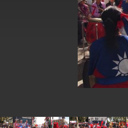
外交部長林佳龍於《外交事務》撰文指出
總統主持「台美經濟繁榮夥伴對話」記者
外交部長林佳龍接受印尼「時代雜誌」專
外交部長林佳龍午宴歡迎美國聯邦參議員
外交部長林佳龍接見美國智庫「德國馬歇
臺美經貿談判獲階段性成果 卓揆期勉爭取
卓揆：臺美關稅談判階段性結果有助臺灣
外交部與數位發展部攜手合作，整合台灣
外交部長林佳龍主持第35次「參與亞太經
民調顯示多數國人滿意政府外交表現，高