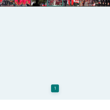
記者會 強調以實力守護台海和平 以決心掌握國家命運
說
 堅持團結 迎風轉型 穩健前行
凰城辦事處」，進一步深化台美交流合作
1