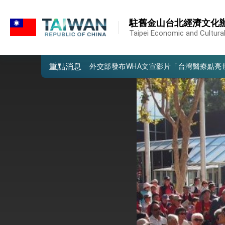
:::
外交部重要言論
:::
駐舊金山台北經濟文化
我國政府將在美國亞利桑納州設立「駐鳳
Taipei Economic and Cultural
第一屆亞太在宅醫療大會開幕 總統盼分
重點消息
外交部發布WHA文宣影片「台灣醫療點
總統出訪史瓦帝尼返國談話 強調臺灣人
堅定走向世界 賴總統抵達史瓦帝尼王國進
總統與五院院長新春茶敘 盼化分歧為團
總統農曆春節談話
台美貿易協議完成簽署達成6大目標、創5
臺美簽署「對等貿易協定」確立對等關稅15
總統接受「法新社」（AFP）專訪內容