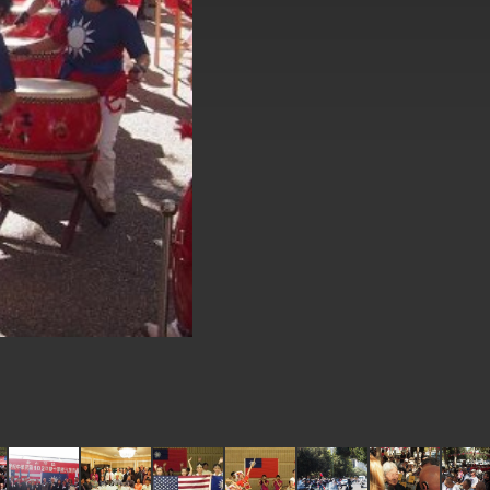
式，期許數位轉 型迎向下個50年
繁榮