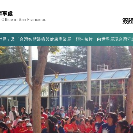
辦事處
凰城辦事處」，進一步深化台美交流合作
 Office in San Francisco
簽
享臺灣經驗為亞太醫療照護發展開創新里程碑
亮世界」及「台灣智慧醫療與健康產業展」預告短片，向世界展現台灣守
領
駐
有權利走向世界 盼與理念相近國家共同維護國際秩序
文
消
構
行國是訪問
結、為國家邁出合作第一步
表
大歷史性突破 總統強調將以3大面向加速臺灣經濟轉型升級 籲請立
%且不疊加 我輸美2072項產品豁免對等關稅