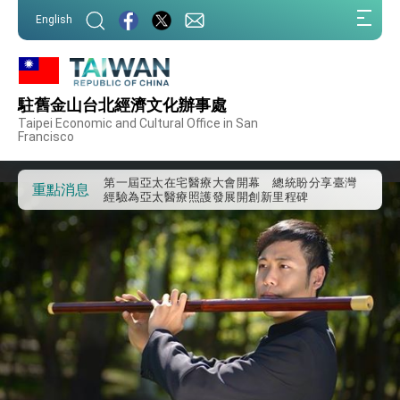
:::
English
:::
外交部重要言論
駐舊金山台北經濟文化辦事處
Taipei Economic and Cultural Office in San
我國政府將在美國亞利桑納州設立「駐鳳凰城辦
Francisco
事處」，進一步深化台美交流合作
第一屆亞太在宅醫療大會開幕 總統盼分享臺灣
經驗為亞太醫療照護發展開創新里程碑
重點消息
外交部發布WHA文宣影片「台灣醫療點亮世界」
及「台灣智慧醫療與健康產業展」預告短片，向
世界展現台灣守護全球健康的創新能量
總統出訪史瓦帝尼返國談話 強調臺灣人有權利
走向世界 盼與理念相近國家共同維護國際秩序
堅定走向世界 賴總統抵達史瓦帝尼王國進行國是
訪問
總統與五院院長新春茶敘 盼化分歧為團結、為
國家邁出合作第一步
總統農曆春節談話
台美貿易協議完成簽署達成6大目標、創5大歷史
性突破 總統強調將以3大面向加速臺灣經濟轉型