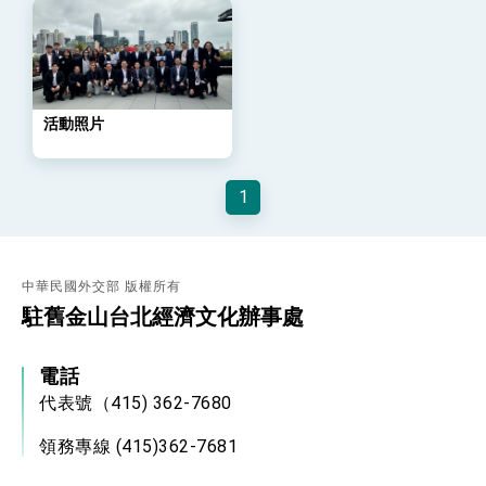
外交部長林佳龍主持第35次「參與亞太經濟合作
策略小組」跨部會會議
民調顯示多數國人滿意政府外交表現，高度支持
「總合外交」與台歐美日關係深化
總統以「韌性之島，希望之光」為題發表2026新
年談話
活動照片
總統主持「守護民主台灣國安行動方案」記者
會 強調以實力守護台海和平 以決心掌握國家
命運
變局中 奮起的新臺灣 總統發表國慶演說
1
總統發表執政周年談話 盼面對未來挑戰 堅持
團結 迎風轉型 穩健前行
賴總統就職演說影片
中華民國外交部 版權所有
駐舊金山台北經濟文化辦事處
總統重要談話
外交部重要言論
電話
我國政府將在美國亞利桑納州設立「駐鳳凰城辦
代表號（415) 362-7680
事處」，進一步深化台美交流合作
領務專線 (415)362-7681