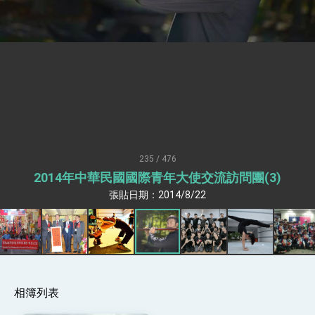
升級 籲請立院全力支持並盡速通過
臺美簽署「對等貿易協定」確立對等關稅15%且不
疊加 我輸美2072項產品豁免對等關稅
總統接受「法新社」（AFP）專訪內容
外交部長林佳龍於《外交事務》撰文指出：自由
世界 需要台灣，團結合作方能守護繁榮
外交部長林佳龍出席《台灣光華雜誌》50週年慶
「見證蛻變，分享世界的光華」開幕式，期許數
位轉 型迎向下個50年
總統主持「台美經濟繁榮夥伴對話」記者會 說
明臺美合作三大戰略方向 盼與民主夥伴共同引
領 下一個世代的繁榮
外交部長林佳龍接受印尼「時代雜誌」專訪，闡
235 / 476
述印太安全局勢，籲深化台印尼半導體供應鏈合
作
2014年中華民國國際青年大使交流訪問團(3)
外交部長林佳龍午宴歡迎美國聯邦參議員蓋耶哥
訪問團
張貼日期：2014/8/22
外交部長林佳龍接見美國智庫「德國馬歇爾基金
會」訪問團一行，深化跨大西洋戰略夥伴關係
臺美經貿談判獲階段性成果 卓揆期勉爭取時間完
成「臺美對等貿易協定」簽署
卓揆：臺美關稅談判階段性結果有助臺灣取得有
利戰略地位 全力支持「臺美對等貿易協定」簽署
相簿列表
外交部與數位發展部攜手合作，整合台灣雄厚數
位實力，達成固邦榮邦目標