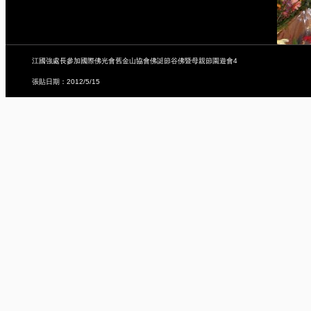
江國強處長參加國際佛光會舊金山協會佛誔節谷佛暨母親節園遊會4
張貼日期：2012/5/15