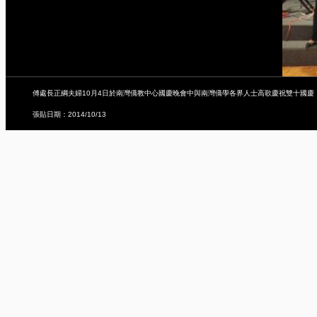
傅處長正綱夫婦10月4日於南灣僑教中心國慶晚會中與南灣僑學各界人士高歌慶祝雙十國慶
張貼日期：2014/10/13