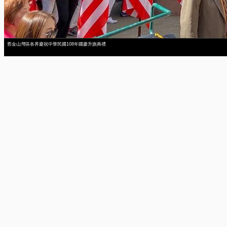
舊金山灣區各界慶祝中華民國108年國慶升旗典禮