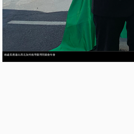
賴處長應邀出席北加州南灣臺灣同鄉會年會