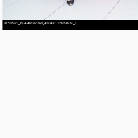
317935820_458494683123879_4053438118763516369_n