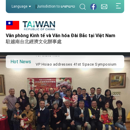
:::
|
Language
Jurisdiction to ພາສາລາວ
:::
Important Remarks of the Ministry of Foreign
Affairs
Văn phòng Kinh tế và Văn hóa Đài Bắc tại Việt Nam
Taiwan government to open office in Arizona,
advancing Taiwan-US exchanges and
駐越南台北經濟文化辦事處
cooperation
President Lai arrives in Kingdom of Eswatini
for state visit
Hot News
VP Hsiao addresses 41st Space Symposium
Taiwan’s economic growth is a priority for
President Lai
President Lai’s remarks for Lunar New Year
President Lai interviewed by AFP
President Lai holds press conference on
Taiwan- US Economic Prosperity Partnership
Dialogue
FM Lin attends Taiwan Panorama exhibit at
TIBE
President Lai meets US delegation led by