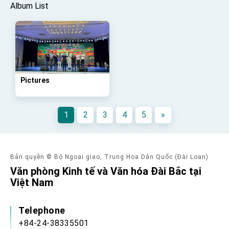
advancing Taiwan-US exchanges and
Album List
cooperation
Pictures
1
2
3
4
5
»
Bản quyền © Bộ Ngoại giao, Trung Hoa Dân Quốc (Đài Loan)
Văn phòng Kinh tế và Văn hóa Đài Bắc tại
Việt Nam
Telephone
+84-24-38335501