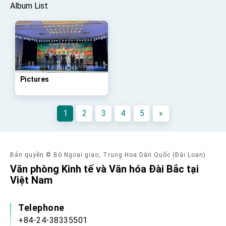
Affairs
Album List
Taiwan government to open office in Arizona,
advancing Taiwan-US exchanges and
cooperation
Pictures
1
2
3
4
5
»
Bản quyền © Bộ Ngoại giao, Trung Hoa Dân Quốc (Đài Loan)
Văn phòng Kinh tế và Văn hóa Đài Bắc tại
Việt Nam
Telephone
+84-24-38335501