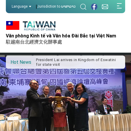
:::
|
Language
Jurisdiction to ພາສາລາວ
:::
Văn phòng Kinh tế và Văn hóa Đài Bắc tại Việt Nam
Important Remarks of the Ministry of Foreign
Affairs
駐越南台北經濟文化辦事處
Taiwan government to open office in Arizona,
advancing Taiwan-US exchanges and
cooperation
President Lai arrives in Kingdom of Eswatini
Hot News
for state visit
VP Hsiao addresses 41st Space Symposium
Taiwan’s economic growth is a priority for
President Lai
President Lai’s remarks for Lunar New Year
President Lai interviewed by AFP
President Lai holds press conference on
Taiwan- US Economic Prosperity Partnership
Dialogue
FM Lin attends Taiwan Panorama exhibit at