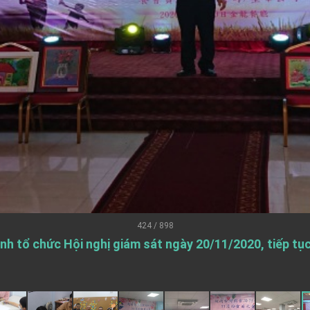
.
 for government diplomacy approach
s Address
ent Trump for signing Taiwan Assurance Implementation Act
Day Address
Foreign Affairs
424 / 898
ình tổ chức Hội nghị giám sát ngày 20/11/2020, tiếp tụ
 Arizona, advancing Taiwan-US exchanges and cooperation