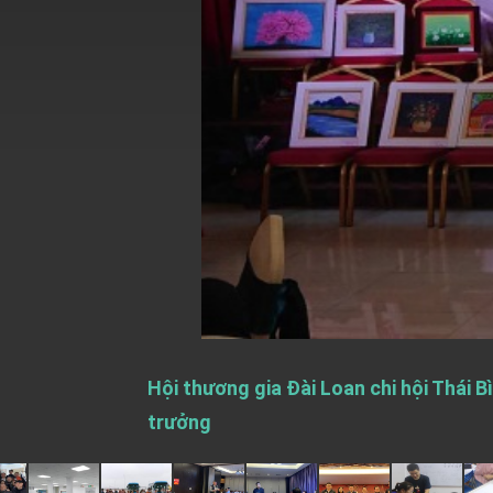
EY details tariff negotiations with U.S
FM Lin hosts ABAC representatives
MOFA poll shows widespread support
President Lai delivers 2026 New Year’
Presidential Office thanks US Presid
President Lai delivers 2025 National 
Presidential Inauguration Speech
Major speeches
Important Remarks of the Ministry of 
Hội thương gia Đài Loan chi hội Thái B
Taiwan government to open office in
trưởng