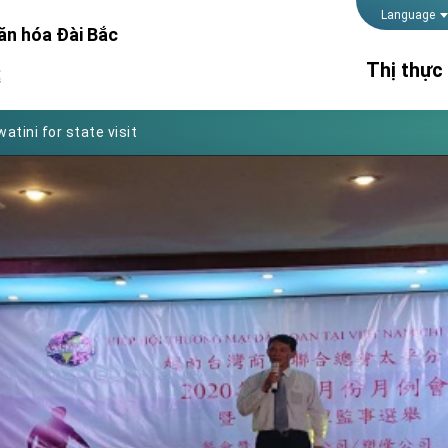
Foreign Affairs
Language
ăn hóa Đài Bắc
 Arizona, advancing Taiwan-US exchanges and cooperation
Thị thực
處
atini for state visit
posium
Thời gian 
 for President Lai
lãnh sự
Thủ tục kế
 Year
Hộ chiếu
 on Taiwan- US Economic Prosperity Partnership Dialogue
it at TIBE
d by Senator Ruben Gallego
grated diplomacy