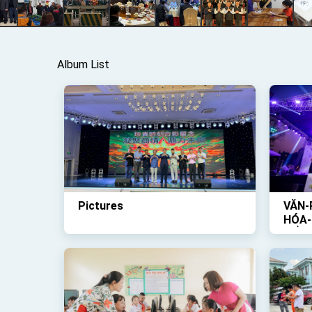
Album List
Pictures
VĂN-
HÓA-
TỔ-C
TRỜI
VỀ-Đ
DIỄN
THẬ