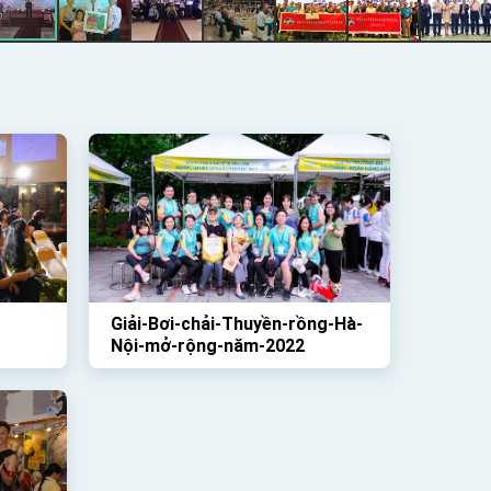
Giải-Bơi-chải-Thuyền-rồng-Hà-
Nội-mở-rộng-năm-2022