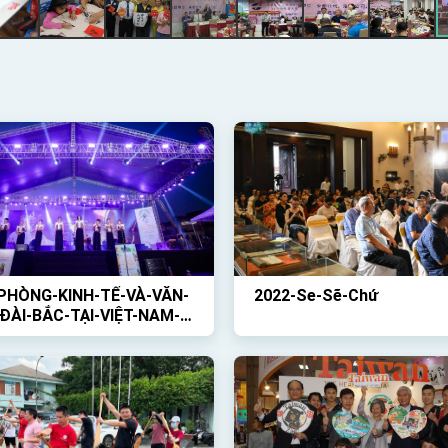
PHÒNG-KINH-TẾ-VÀ-VĂN-
2022-Se-Sẽ-Chứ
ĐÀI-BẮC-TẠI-VIỆT-NAM-
HỨC-HOẠT-ĐỘNG-NGOÀI-
-VỚI-CHỦ-ĐỀ-GIỚI-THIỆU-
ÀI-LOAN-VÀ-BUỔI-CÔNG-
-CỦA-BAN-NHẠC-TRỐNG-
P-CỔ