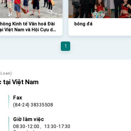
hòng Kinh tế Văn hoá Đài
bóng đá
ại Việt Nam và Hội Cựu du
inh Việt Nam tại Đài Loan
 chức Giải Đua Thuyền
1
thú vị vào Chủ Nhật vừa
 Loan)
 tại Việt Nam
Fax
(84-24) 38335508
Giờ làm việc
08:30-12:00、13:30-17:30