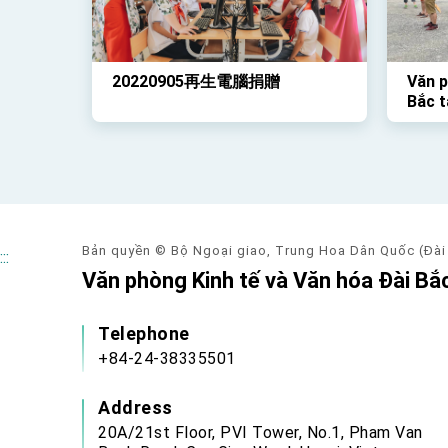
20220905再生電腦捐贈
Văn p
Bắc t
học s
đã tổ
Rồng 
qua
Bản quyền © Bộ Ngoại giao, Trung Hoa Dân Quốc (Đài
:::
Văn phòng Kinh tế và Văn hóa Đài Bắc
Telephone
+84-24-38335501
Address
20A/21st Floor, PVI Tower, No.1, Pham Van