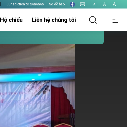
|
A
A
Jurisdiction to ພາສາລາວ
Sơ đồ báo
A
 Hộ chiếu
Liên hệ chúng tôi
thụ lý hồ sơ
Thông tin lãnh sự
Thị thực
t hôn
Xác nhận giấy tờ
Thu phí lãnh sự
Các vấn đề khác