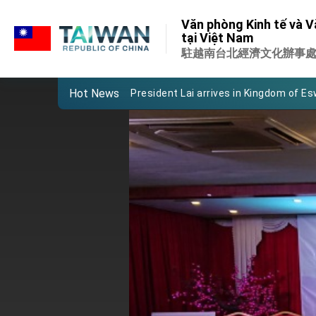
:::
Important Remarks of the Ministry of 
Văn phòng Kinh tế và V
:::
tại Việt Nam
Taiwan government to open office in
駐越南台北經濟文化辦事
President Lai arrives in Kingdom of Esw
Hot News
VP Hsiao addresses 41st Space Sym
Taiwan’s economic growth is a priority
President Lai’s remarks for Lunar New
President Lai interviewed by AFP
President Lai holds press conference
FM Lin attends Taiwan Panorama exhib
President Lai meets US delegation le
MOFA, MODA team up to promote inte