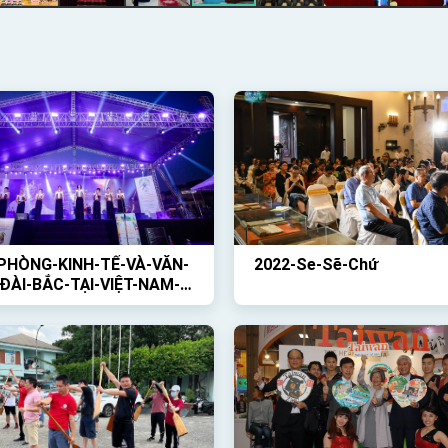
PHÒNG-KINH-TẾ-VÀ-VĂN-
2022-Se-Sẽ-Chứ
ĐÀI-BẮC-TẠI-VIỆT-NAM-
HỨC-HOẠT-ĐỘNG-NGOÀI-
-VỚI-CHỦ-ĐỀ-GIỚI-THIỆU-
ÀI-LOAN-VÀ-BUỔI-CÔNG-
-CỦA-BAN-NHẠC-TRỐNG-
P-CỔ