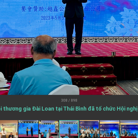
.
 for government diplomacy approach
s Address
ent Trump for signing Taiwan Assurance Implementation Act
Day Address
Foreign Affairs
308 / 898
 thương gia Đài Loan tại Thái Bình đã tổ chức Hội ngh
 Arizona, advancing Taiwan-US exchanges and cooperation