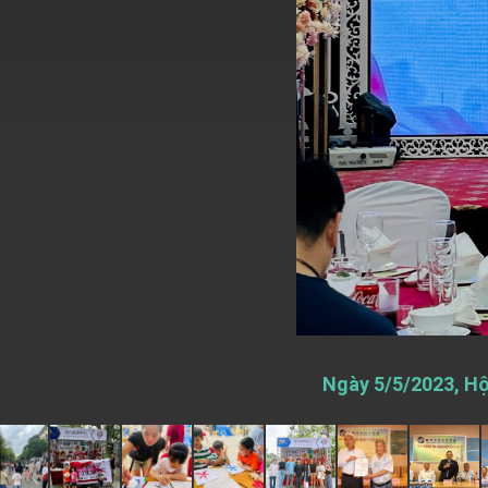
EY details tariff negotiations with U.S
FM Lin hosts ABAC representatives
MOFA poll shows widespread support
President Lai delivers 2026 New Year’
Presidential Office thanks US Presid
President Lai delivers 2025 National 
Presidential Inauguration Speech
Major speeches
Important Remarks of the Ministry of 
Ngày 5/5/2023, Hội
Taiwan government to open office in