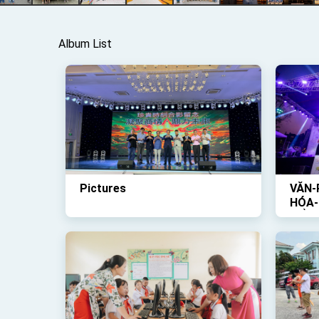
Album List
Pictures
VĂN-
HÓA-
TỔ-C
TRỜI
VỀ-Đ
DIỄN
THẬ