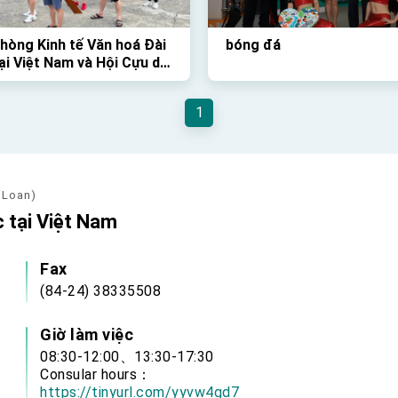
hòng Kinh tế Văn hoá Đài
bóng đá
ại Việt Nam và Hội Cựu du
inh Việt Nam tại Đài Loan
 chức Giải Đua Thuyền
1
thú vị vào Chủ Nhật vừa
 Loan)
 tại Việt Nam
Fax
(84-24) 38335508
Giờ làm việc
08:30-12:00、13:30-17:30
Consular hours：
https://tinyurl.com/yyvw4gd7