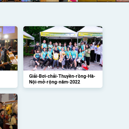
Giải-Bơi-chải-Thuyền-rồng-Hà-
Nội-mở-rộng-năm-2022