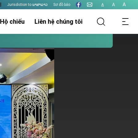
|
A
A
Jurisdiction to ພາສາລາວ
Sơ đồ báo
A
 Hộ chiếu
Liên hệ chúng tôi
thụ lý hồ sơ
Thông tin lãnh sự
Thị thực
t hôn
Xác nhận giấy tờ
Thu phí lãnh sự
Các vấn đề khác