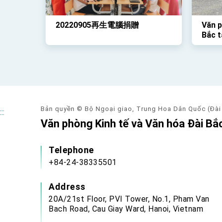
20220905再生電腦捐贈
Văn p
Bắc t
học s
đã tổ
Rồng 
qua
Bản quyền © Bộ Ngoại giao, Trung Hoa Dân Quốc (Đài
:::
Văn phòng Kinh tế và Văn hóa Đài Bắc
Telephone
+84-24-38335501
Address
20A/21st Floor, PVI Tower, No.1, Pham Van
Bach Road, Cau Giay Ward, Hanoi, Vietnam