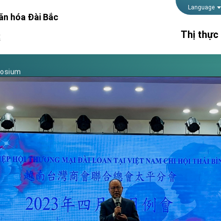
Foreign Affairs
Language
ăn hóa Đài Bắc
 Arizona, advancing Taiwan-US exchanges and cooperation
Thị thực
處
atini for state visit
posium
Thời gian 
 for President Lai
lãnh sự
Thủ tục kế
 Year
Hộ chiếu
 on Taiwan- US Economic Prosperity Partnership Dialogue
it at TIBE
d by Senator Ruben Gallego
grated diplomacy