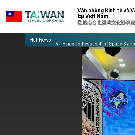
:::
Important Remarks of the Ministry of 
Văn phòng Kinh tế và V
:::
tại Việt Nam
Taiwan government to open office in
駐越南台北經濟文化辦事
President Lai arrives in Kingdom of Esw
Hot News
VP Hsiao addresses 41st Space Sym
Taiwan’s economic growth is a priority
President Lai’s remarks for Lunar New
President Lai interviewed by AFP
President Lai holds press conference
FM Lin attends Taiwan Panorama exhib
President Lai meets US delegation le
MOFA, MODA team up to promote inte