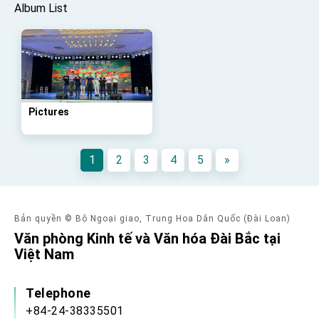
advancing Taiwan-US exchanges and
Album List
cooperation
Pictures
1
2
3
4
5
»
Bản quyền © Bộ Ngoại giao, Trung Hoa Dân Quốc (Đài Loan)
Văn phòng Kinh tế và Văn hóa Đài Bắc tại
Việt Nam
Telephone
+84-24-38335501