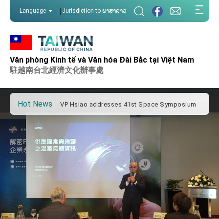
:::
|
Language
Jurisdiction to ພາສາລາວ
:::
Important Remarks of the Ministry of Foreign
Affairs
Văn phòng Kinh tế và Văn hóa Đài Bắc tại Việt Nam
Taiwan government to open office in Arizona,
advancing Taiwan-US exchanges and
駐越南台北經濟文化辦事處
cooperation
President Lai arrives in Kingdom of Eswatini
for state visit
Hot News
VP Hsiao addresses 41st Space Symposium
Taiwan’s economic growth is a priority for
President Lai
President Lai’s remarks for Lunar New Year
President Lai interviewed by AFP
President Lai holds press conference on
Taiwan- US Economic Prosperity Partnership
Dialogue
FM Lin attends Taiwan Panorama exhibit at
TIBE
President Lai meets US delegation led by