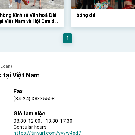
hòng Kinh tế Văn hoá Đài
bóng đá
ại Việt Nam và Hội Cựu du
inh Việt Nam tại Đài Loan
 chức Giải Đua Thuyền
1
thú vị vào Chủ Nhật vừa
 Loan)
 tại Việt Nam
Fax
(84-24) 38335508
Giờ làm việc
08:30-12:00、13:30-17:30
Consular hours：
https://tinyurl.com/yyvw4gd7