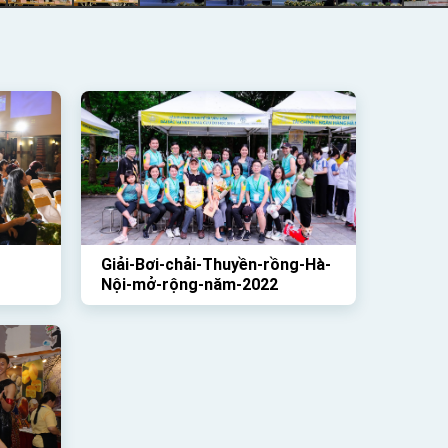
Giải-Bơi-chải-Thuyền-rồng-Hà-
Nội-mở-rộng-năm-2022