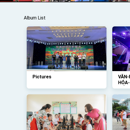
Album List
Pictures
VĂN-
HÓA-
TỔ-C
TRỜI
VỀ-Đ
DIỄN
THẬ