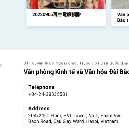
20220905再生電腦捐贈
Văn p
Bắc t
học s
đã tổ
Rồng 
qua
Bản quyền © Bộ Ngoại giao, Trung Hoa Dân Quốc (Đài
:::
Văn phòng Kinh tế và Văn hóa Đài Bắc
Telephone
+84-24-38335501
Address
20A/21st Floor, PVI Tower, No.1, Pham Van
Bach Road, Cau Giay Ward, Hanoi, Vietnam