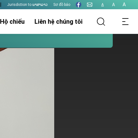
|
A
A
Jurisdiction to ພາສາລາວ
Sơ đồ báo
A
 Hộ chiếu
Liên hệ chúng tôi
thụ lý hồ sơ
Thông tin lãnh sự
Thị thực
t hôn
Xác nhận giấy tờ
Thu phí lãnh sự
Các vấn đề khác