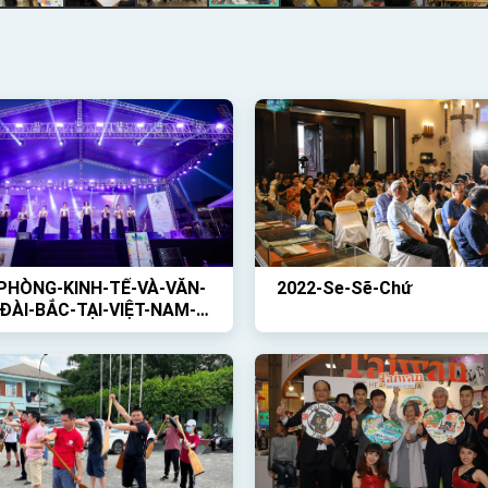
PHÒNG-KINH-TẾ-VÀ-VĂN-
2022-Se-Sẽ-Chứ
ĐÀI-BẮC-TẠI-VIỆT-NAM-
HỨC-HOẠT-ĐỘNG-NGOÀI-
-VỚI-CHỦ-ĐỀ-GIỚI-THIỆU-
ÀI-LOAN-VÀ-BUỔI-CÔNG-
-CỦA-BAN-NHẠC-TRỐNG-
P-CỔ