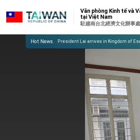
:::
Important Remarks of the Ministry of 
Văn phòng Kinh tế và V
:::
tại Việt Nam
Taiwan government to open office in
駐越南台北經濟文化辦事
President Lai arrives in Kingdom of Esw
Hot News
VP Hsiao addresses 41st Space Sym
Taiwan’s economic growth is a priority
President Lai’s remarks for Lunar New
President Lai interviewed by AFP
President Lai holds press conference
FM Lin attends Taiwan Panorama exhib
President Lai meets US delegation le
MOFA, MODA team up to promote inte