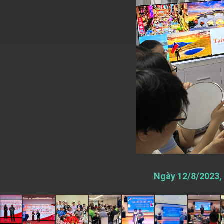
EY details tariff negotiations with U.S
FM Lin hosts ABAC representatives
MOFA poll shows widespread support
President Lai delivers 2026 New Year’
Presidential Office thanks US Presid
President Lai delivers 2025 National 
Presidential Inauguration Speech
Major speeches
Important Remarks of the Ministry of 
Ngày 12/8/2023, 
Taiwan government to open office in