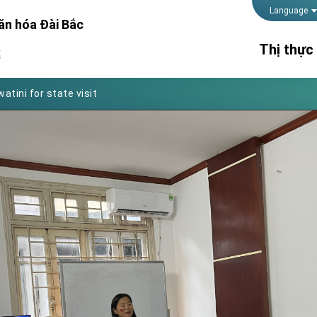
Foreign Affairs
Language
ăn hóa Đài Bắc
 Arizona, advancing Taiwan-US exchanges and cooperation
Thị thực
處
atini for state visit
posium
Thời gian 
 for President Lai
lãnh sự
Thủ tục kế
 Year
Hộ chiếu
 on Taiwan- US Economic Prosperity Partnership Dialogue
it at TIBE
d by Senator Ruben Gallego
grated diplomacy