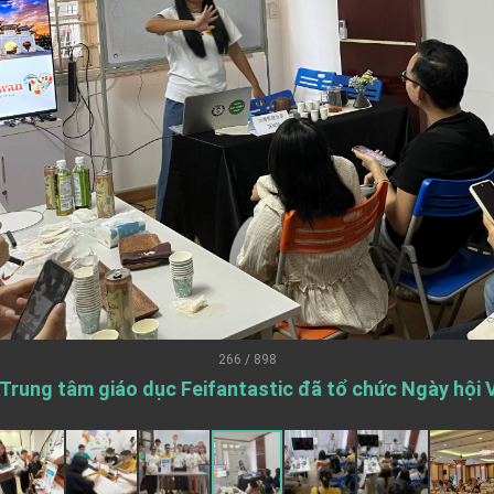
.
 for government diplomacy approach
s Address
ent Trump for signing Taiwan Assurance Implementation Act
Day Address
Foreign Affairs
266 / 898
Trung tâm giáo dục Feifantastic đã tổ chức Ngày hội 
 Arizona, advancing Taiwan-US exchanges and cooperation