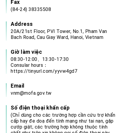
Fax
(84-24) 38335508
Address
20A/21st Floor, PVI Tower, No.1, Pham Van
Bach Road, Cau Giay Ward, Hanoi, Vietnam
Giờ làm việc
08:30-12:00、13:30-17:30
Consular hours：
https://tinyurl.com/yyvw4gd7
Email
vnm@mofa.gov.tw
Số điện thoại khẩn cấp
(Chỉ dùng cho các trường hợp cần cứu trợ khẩn
cấp hay đe doạ đến tính mạng như tai nạn, gặp
cướp giật; các trường hợp không thuộc tính
chất như trên xin không gọi số điện thoại này.