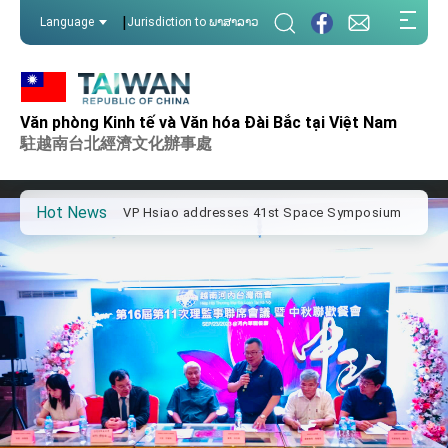
:::
|
Language
Jurisdiction to ພາສາລາວ
:::
Important Remarks of the Ministry of Foreign
Affairs
Văn phòng Kinh tế và Văn hóa Đài Bắc tại Việt Nam
Taiwan government to open office in Arizona,
advancing Taiwan-US exchanges and
駐越南台北經濟文化辦事處
cooperation
President Lai arrives in Kingdom of Eswatini
for state visit
Hot News
VP Hsiao addresses 41st Space Symposium
Taiwan’s economic growth is a priority for
President Lai
President Lai’s remarks for Lunar New Year
President Lai interviewed by AFP
President Lai holds press conference on
Taiwan- US Economic Prosperity Partnership
Dialogue
FM Lin attends Taiwan Panorama exhibit at
TIBE
President Lai meets US delegation led by