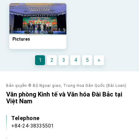
advancing Taiwan-US exchanges and
cooperation
Pictures
1
2
3
4
5
»
Bản quyền © Bộ Ngoại giao, Trung Hoa Dân Quốc (Đài Loan)
Văn phòng Kinh tế và Văn hóa Đài Bắc tại
Việt Nam
Telephone
+84-24-38335501