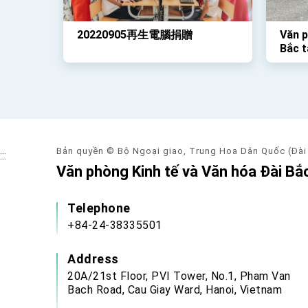
20220905再生電腦捐贈
Văn p
Bắc t
học s
đã tổ
Rồng 
qua
Bản quyền © Bộ Ngoại giao, Trung Hoa Dân Quốc (Đài
:::
Văn phòng Kinh tế và Văn hóa Đài Bắc
Telephone
+84-24-38335501
Address
20A/21st Floor, PVI Tower, No.1, Pham Van
Bach Road, Cau Giay Ward, Hanoi, Vietnam