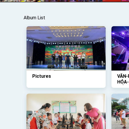
Album List
Pictures
VĂN-
HÓA-
TỔ-C
TRỜI
VỀ-Đ
DIỄN
THẬ