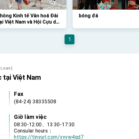
hòng Kinh tế Văn hoá Đài
bóng đá
ại Việt Nam và Hội Cựu du
inh Việt Nam tại Đài Loan
 chức Giải Đua Thuyền
1
thú vị vào Chủ Nhật vừa
 Loan)
 tại Việt Nam
Fax
(84-24) 38335508
Giờ làm việc
08:30-12:00、13:30-17:30
Consular hours：
https://tinyurl.com/yyvw4gd7