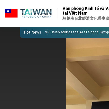
:::
Important Remarks of the Ministry of 
Văn phòng Kinh tế và V
:::
tại Việt Nam
Taiwan government to open office in
駐越南台北經濟文化辦事
President Lai arrives in Kingdom of Esw
Hot News
VP Hsiao addresses 41st Space Sym
Taiwan’s economic growth is a priority
President Lai’s remarks for Lunar New
President Lai interviewed by AFP
President Lai holds press conference
FM Lin attends Taiwan Panorama exhib
President Lai meets US delegation le
MOFA, MODA team up to promote inte