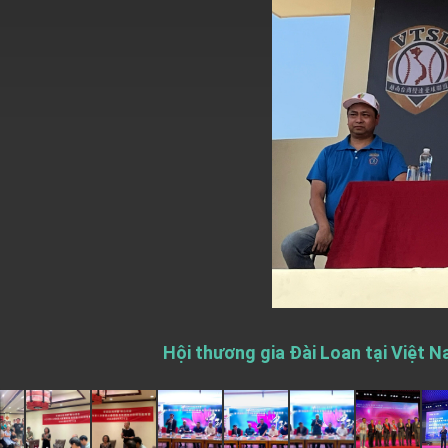
EY details tariff negotiations with U.S
FM Lin hosts ABAC representatives
MOFA poll shows widespread support
President Lai delivers 2026 New Year’
Presidential Office thanks US Presid
President Lai delivers 2025 National 
Presidential Inauguration Speech
Major speeches
Important Remarks of the Ministry of 
Hội thương gia Đài Loan tại Việt 
Taiwan government to open office in