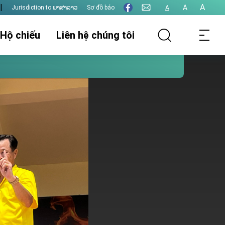
|
A
A
Jurisdiction to ພາສາລາວ
Sơ đồ báo
A
 Hộ chiếu
Liên hệ chúng tôi
thụ lý hồ sơ
Thông tin lãnh sự
Thị thực
t hôn
Xác nhận giấy tờ
Thu phí lãnh sự
Các vấn đề khác