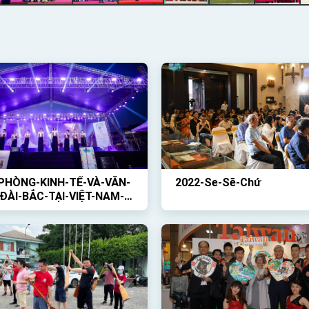
PHÒNG-KINH-TẾ-VÀ-VĂN-
2022-Se-Sẽ-Chứ
ĐÀI-BẮC-TẠI-VIỆT-NAM-
HỨC-HOẠT-ĐỘNG-NGOÀI-
-VỚI-CHỦ-ĐỀ-GIỚI-THIỆU-
ÀI-LOAN-VÀ-BUỔI-CÔNG-
-CỦA-BAN-NHẠC-TRỐNG-
P-CỔ