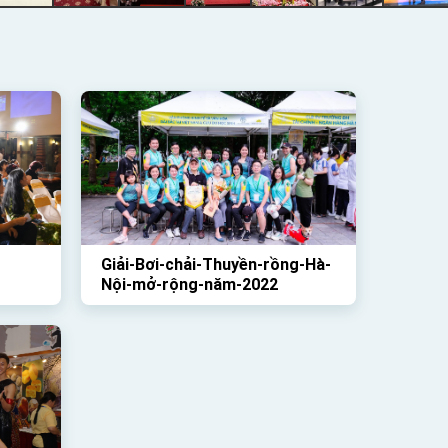
Giải-Bơi-chải-Thuyền-rồng-Hà-
Nội-mở-rộng-năm-2022