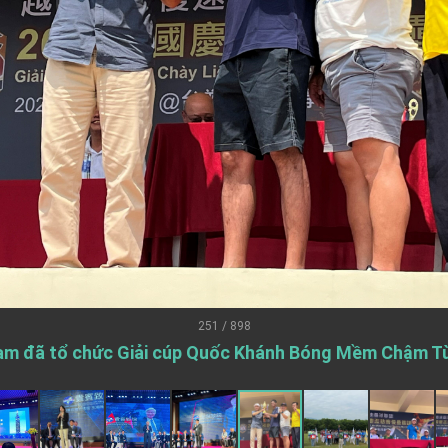
.
 for government diplomacy approach
s Address
ent Trump for signing Taiwan Assurance Implementation Act
Day Address
Foreign Affairs
251 / 898
Nam đã tổ chức Giải cúp Quốc Khánh Bóng Mềm Chậm Từ
 Arizona, advancing Taiwan-US exchanges and cooperation