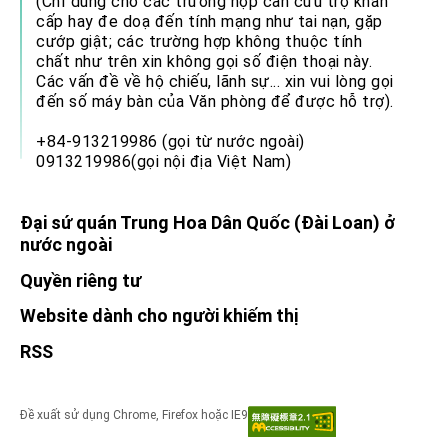
(Chỉ dùng cho các trường hợp cần cứu trợ khẩn
cấp hay đe doạ đến tính mạng như tai nạn, gặp
cướp giật; các trường hợp không thuộc tính
chất như trên xin không gọi số điện thoại này.
Các vấn đề về hộ chiếu, lãnh sự... xin vui lòng gọi
đến số máy bàn của Văn phòng để được hỗ trợ).
+84-913219986 (gọi từ nước ngoài)
0913219986(gọi nội địa Việt Nam)
Đại sứ quán Trung Hoa Dân Quốc (Đài Loan) ở
nước ngoài
Quyền riêng tư
Website dành cho người khiếm thị
RSS
Đề xuất sử dụng Chrome, Firefox hoặc IE9