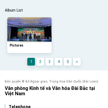
advancing Taiwan-US exchanges and
cooperation
Album List
Pictures
1
2
3
4
5
»
Bản quyền © Bộ Ngoại giao, Trung Hoa Dân Quốc (Đài Loan)
Văn phòng Kinh tế và Văn hóa Đài Bắc tại
Việt Nam
Telephone