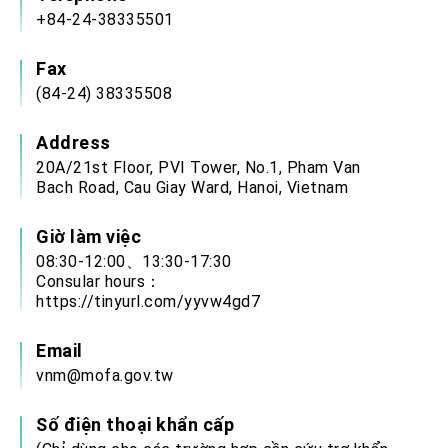
+84-24-38335501
Fax
(84-24) 38335508
Address
20A/21st Floor, PVI Tower, No.1, Pham Van
Bach Road, Cau Giay Ward, Hanoi, Vietnam
Giờ làm việc
08:30-12:00、13:30-17:30
Consular hours：
https://tinyurl.com/yyvw4gd7
Email
vnm@mofa.gov.tw
Số điện thoại khẩn cấp