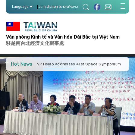
:::
|
Language
Jurisdiction to ພາສາລາວ
:::
Important Remarks of the Ministry of Foreign
Affairs
Văn phòng Kinh tế và Văn hóa Đài Bắc tại Việt Nam
Taiwan government to open office in Arizona,
advancing Taiwan-US exchanges and
駐越南台北經濟文化辦事處
cooperation
President Lai arrives in Kingdom of Eswatini
for state visit
Hot News
VP Hsiao addresses 41st Space Symposium
Taiwan’s economic growth is a priority for
President Lai
President Lai’s remarks for Lunar New Year
President Lai interviewed by AFP
President Lai holds press conference on
Taiwan- US Economic Prosperity Partnership
Dialogue
FM Lin attends Taiwan Panorama exhibit at
TIBE
President Lai meets US delegation led by