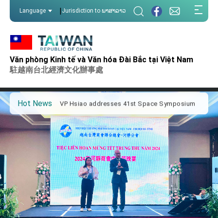
:::
|
Language
Jurisdiction to ພາສາລາວ
:::
Important Remarks of the Ministry of Foreign
Affairs
Văn phòng Kinh tế và Văn hóa Đài Bắc tại Việt Nam
Taiwan government to open office in Arizona,
advancing Taiwan-US exchanges and
駐越南台北經濟文化辦事處
cooperation
President Lai arrives in Kingdom of Eswatini
for state visit
Hot News
VP Hsiao addresses 41st Space Symposium
Taiwan’s economic growth is a priority for
President Lai
President Lai’s remarks for Lunar New Year
President Lai interviewed by AFP
President Lai holds press conference on
Taiwan- US Economic Prosperity Partnership
Dialogue
FM Lin attends Taiwan Panorama exhibit at
TIBE
President Lai meets US delegation led by