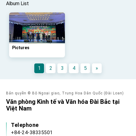
advancing Taiwan-US exchanges and
Album List
cooperation
Pictures
1
2
3
4
5
»
Bản quyền © Bộ Ngoại giao, Trung Hoa Dân Quốc (Đài Loan)
Văn phòng Kinh tế và Văn hóa Đài Bắc tại
Việt Nam
Telephone
+84-24-38335501