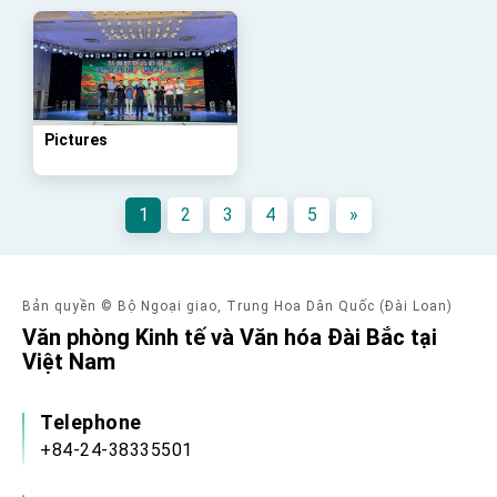
advancing Taiwan-US exchanges and
cooperation
Pictures
1
2
3
4
5
»
Bản quyền © Bộ Ngoại giao, Trung Hoa Dân Quốc (Đài Loan)
Văn phòng Kinh tế và Văn hóa Đài Bắc tại
Việt Nam
Telephone
+84-24-38335501