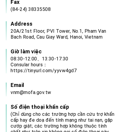
Fax
(84-24) 38335508
Address
20A/21st Floor, PVI Tower, No.1, Pham Van
Bach Road, Cau Giay Ward, Hanoi, Vietnam
Giờ làm việc
08:30-12:00、13:30-17:30
Consular hours：
https://tinyurl.com/yyvw4gd7
Email
vnm@mofa.gov.tw
Số điện thoại khẩn cấp
(Chỉ dùng cho các trường hợp cần cứu trợ khẩn
cấp hay đe doạ đến tính mạng như tai nạn, gặp
cướp giật; các trường hợp không thuộc tính
chất như trên xin không gọi số điện thoại này.