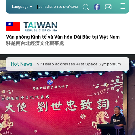
:::
|
Language
Jurisdiction to ພາສາລາວ
:::
Important Remarks of the Ministry of Foreign
Affairs
Văn phòng Kinh tế và Văn hóa Đài Bắc tại Việt Nam
Taiwan government to open office in Arizona,
advancing Taiwan-US exchanges and
駐越南台北經濟文化辦事處
cooperation
President Lai arrives in Kingdom of Eswatini
for state visit
Hot News
VP Hsiao addresses 41st Space Symposium
Taiwan’s economic growth is a priority for
President Lai
President Lai’s remarks for Lunar New Year
President Lai interviewed by AFP
President Lai holds press conference on
Taiwan- US Economic Prosperity Partnership
Dialogue
FM Lin attends Taiwan Panorama exhibit at
TIBE
President Lai meets US delegation led by