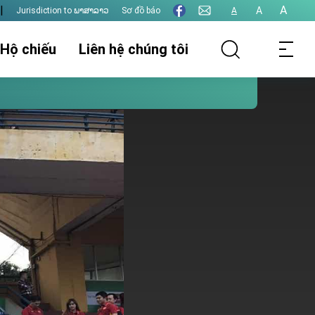
|
A
A
Jurisdiction to ພາສາລາວ
Sơ đồ báo
A
 Hộ chiếu
Liên hệ chúng tôi
thụ lý hồ sơ
Thông tin lãnh sự
Thị thực
t hôn
Xác nhận giấy tờ
Thu phí lãnh sự
Các vấn đề khác