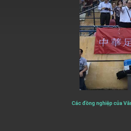
MOFA, MODA team up to promote inte
EY details tariff negotiations with U.S
FM Lin hosts ABAC representatives
MOFA poll shows widespread support
President Lai delivers 2026 New Year’
Presidential Office thanks US Presid
President Lai delivers 2025 National 
Presidential Inauguration Speech
Major speeches
Các đồng nghiệp của Văn
Important Remarks of the Ministry of 
Taiwan government to open office in