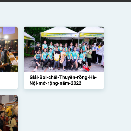
Giải-Bơi-chải-Thuyền-rồng-Hà-
Nội-mở-rộng-năm-2022