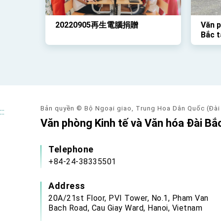
20220905再生電腦捐贈
Văn p
Bắc t
học s
đã tổ
Rồng 
qua
Bản quyền © Bộ Ngoại giao, Trung Hoa Dân Quốc (Đài
:::
Văn phòng Kinh tế và Văn hóa Đài Bắc
Telephone
+84-24-38335501
Address
20A/21st Floor, PVI Tower, No.1, Pham Van
Bach Road, Cau Giay Ward, Hanoi, Vietnam