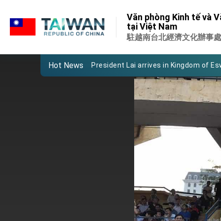
:::
Văn phòng Kinh tế và V
:::
tại Việt Nam
Important Remarks of the Ministry of 
駐越南台北經濟文化辦事
Taiwan government to open office in
Hot News
President Lai arrives in Kingdom of Esw
VP Hsiao addresses 41st Space Sym
Taiwan’s economic growth is a priority
President Lai’s remarks for Lunar New
President Lai interviewed by AFP
President Lai holds press conference
FM Lin attends Taiwan Panorama exhib
President Lai meets US delegation le