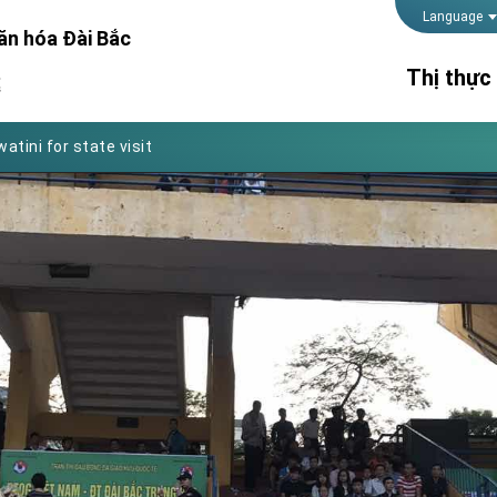
Language
ăn hóa Đài Bắc
Foreign Affairs
Thị thực
處
 Arizona, advancing Taiwan-US exchanges and cooperation
atini for state visit
Thời gian 
posium
lãnh sự
Thủ tục kế
 for President Lai
Hộ chiếu
 Year
 on Taiwan- US Economic Prosperity Partnership Dialogue
it at TIBE
d by Senator Ruben Gallego