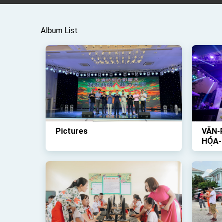
Album List
Pictures
VĂN-
HÓA-
TỔ-C
TRỜI
VỀ-Đ
DIỄN
THẬ