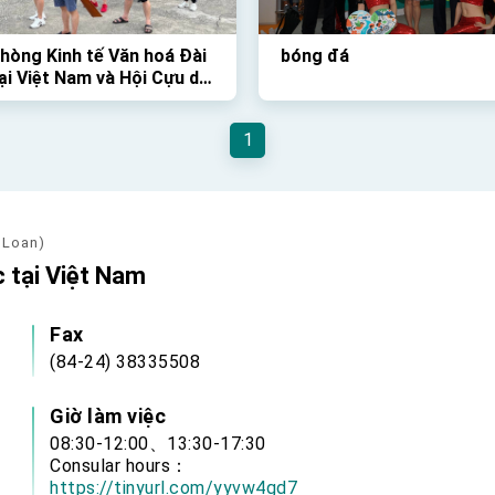
hòng Kinh tế Văn hoá Đài
bóng đá
ại Việt Nam và Hội Cựu du
inh Việt Nam tại Đài Loan
 chức Giải Đua Thuyền
1
thú vị vào Chủ Nhật vừa
 Loan)
 tại Việt Nam
Fax
(84-24) 38335508
Giờ làm việc
08:30-12:00、13:30-17:30
Consular hours：
https://tinyurl.com/yyvw4gd7