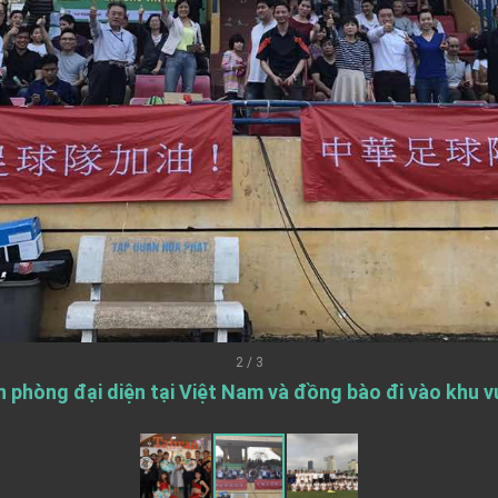
grated diplomacy
.
 for government diplomacy approach
s Address
ent Trump for signing Taiwan Assurance Implementation Act
Day Address
2 / 3
 phòng đại diện tại Việt Nam và đồng bào đi vào khu v
Foreign Affairs
 Arizona, advancing Taiwan-US exchanges and cooperation