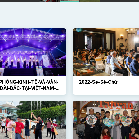
PHÒNG-KINH-TẾ-VÀ-VĂN-
2022-Se-Sẽ-Chứ
ĐÀI-BẮC-TẠI-VIỆT-NAM-
HỨC-HOẠT-ĐỘNG-NGOÀI-
-VỚI-CHỦ-ĐỀ-GIỚI-THIỆU-
ÀI-LOAN-VÀ-BUỔI-CÔNG-
-CỦA-BAN-NHẠC-TRỐNG-
P-CỔ