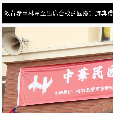
教育參事林韋至出席台校的國慶升旗典禮