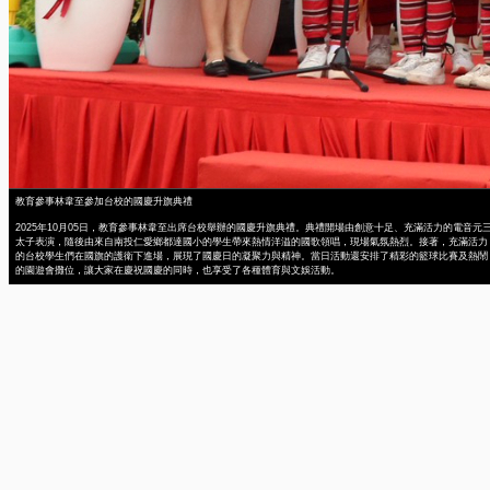
教育參事林韋至參加台校的國慶升旗典禮
2025年10月05日，教育參事林韋至出席台校舉辦的國慶升旗典禮。典禮開場由創意十足、充滿活力的電音元
太子表演，隨後由來自南投仁愛鄉都達國小的學生帶來熱情洋溢的國歌領唱，現場氣氛熱烈。接著，充滿活力
的台校學生們在國旗的護衛下進場，展現了國慶日的凝聚力與精神。當日活動還安排了精彩的籃球比賽及熱鬧
的園遊會攤位，讓大家在慶祝國慶的同時，也享受了各種體育與文娛活動。