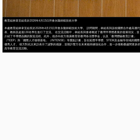
教育組林韋至組長於2026年4月15日拜會永隆師範技術大學
本處教育組林韋至組長於2026年4月15日拜會永隆師範技術大學。 訪問期間，林組長與該校國際合作處高層代
表、教師及超過130名學生進行了交流。 在交流活動中，林組長與會者概述了臺灣半導體產業的發展現況，並
介紹了半導體晶圓的製造流程。此外，他亦向校方推廣教育部臺灣各項獎學金，以及「臺灣體驗教育計畫」
（TEEP）與「國際人才循環基地」（INTENSE）等重點計畫，旨在延攬半導體、STEM及金融等領域的國際
優秀人才。 校方對此次來訪表示了誠摯的感謝，並期許雙方在未來能持續強化合作，進一步推動臺越間更多
高等教育交流活動。