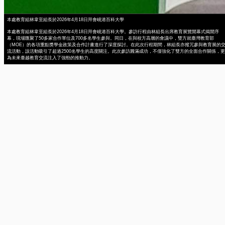
本處教育組林韋至組長於2026年4月18日拜會峴港百科大學
本處教育組林韋至組長於2026年4月18日拜會峴港百科大學。參訪行程由林組長出席教育展覽開幕式揭開序
幕，現場匯聚了50多家合作單位及700多名學生參與。同日，在與校方高層的會議中，雙方就臺灣教育部
（MOE）的各項重點獎學金政策及合作計畫進行了深度探討。在此次行程期間，林組長亦撥冗參與教育展的
流活動，該活動吸引了超過2500名學生的高度關注。此次參訪圓滿成功，不僅強化了雙方的全面合作關係，更
為未來臺越教育交流注入了強勁的推動力。